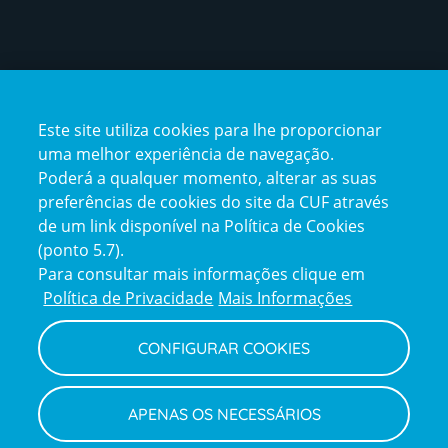
Este site utiliza cookies para lhe proporcionar
uma melhor experiência de navegação.
Poderá a qualquer momento, alterar as suas
preferências de cookies do site da CUF através
de um link disponível na Política de Cookies
(ponto 5.7).
Reclamações e Elogios
Para consultar mais informações clique em
Reclamações
Política de Privacidade
Mais Informações
e
elogios
CONFIGURAR COOKIES
Política de Privacidade e Cookies
Terms
Configurar Cookies
Termos e Condições
APENAS OS NECESSÁRIOS
and
Declaração de Acessibilidade
Privacy
Canal de Denúncias
Informações legais