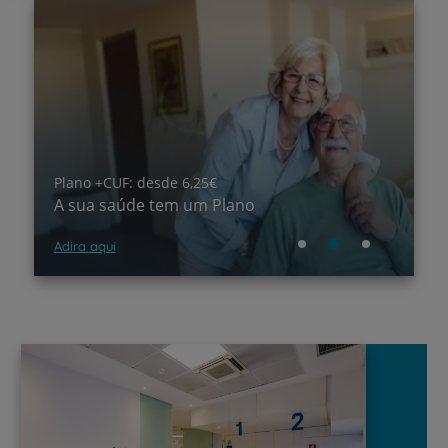
lano +CUF: desde 6,25€
Teleconsul
A sua saúde tem um Plano
Precisa d
dira aqui
Saiba mais