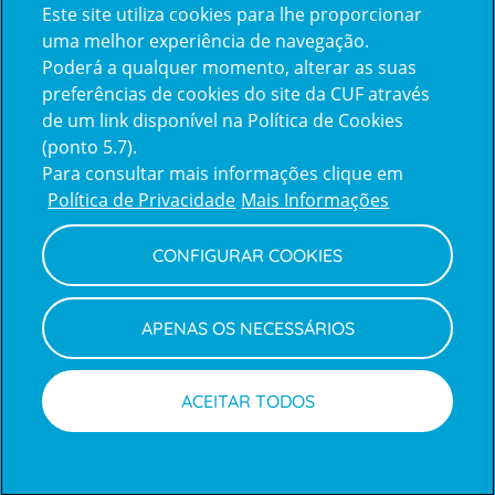
Certificações
Este site utiliza cookies para lhe proporcionar
uma melhor experiência de navegação.
Poderá a qualquer momento, alterar as suas
preferências de cookies do site da CUF através
de um link disponível na Política de Cookies
(ponto 5.7).
Reclamações e Elogios
Para consultar mais informações clique em
Reclamações
Política de Privacidade
Mais Informações
e
elogios
CONFIGURAR COOKIES
Política de Privacidade e Cookies
Terms
Configurar Cookies
Termos e Condições
APENAS OS NECESSÁRIOS
and
Declaração de Acessibilidade
Privacy
Canal de Denúncias
Informações legais
Policy
© CUF 2026 Todos os direitos reservados
ACEITAR TODOS
Marcações
Médicos