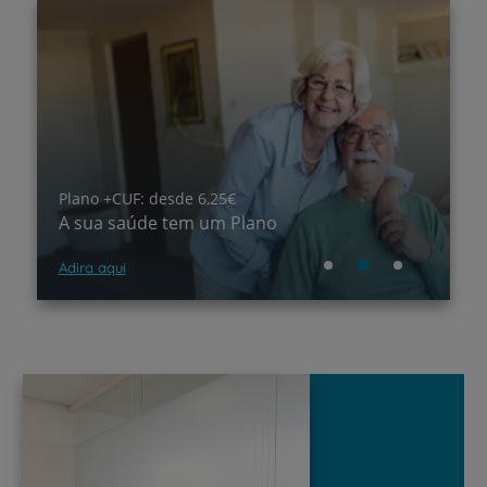
Plano +CUF: desde 6,25€
Ps
A sua saúde tem um Plano
C
Adira aqui
S