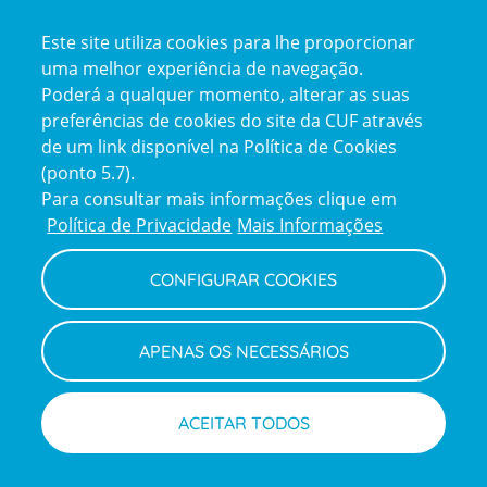
Certificações
Este site utiliza cookies para lhe proporcionar
certification2
certification3
uma melhor experiência de navegação.
Poderá a qualquer momento, alterar as suas
preferências de cookies do site da CUF através
de um link disponível na Política de Cookies
(ponto 5.7).
Reclamações e Elogios
Para consultar mais informações clique em
Reclamações
Política de Privacidade
Mais Informações
e
elogios
CONFIGURAR COOKIES
Política de Privacidade e Cookies
Terms
Configurar Cookies
Termos e Condições
APENAS OS NECESSÁRIOS
and
Declaração de Acessibilidade
Privacy
Canal de Denúncias
Informações legais
Policy
© CUF 2026 Todos os direitos reservados
ACEITAR TODOS
Marcações
Médicos