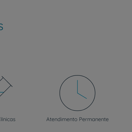
s
r
de
línicas
Atendimento Permanente