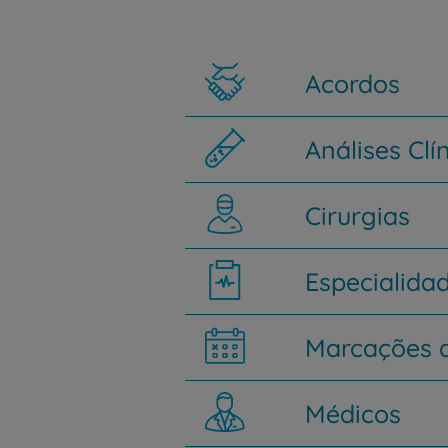
Acordos
Análises Clí
Cirurgias
Especialida
Marcações d
Médicos