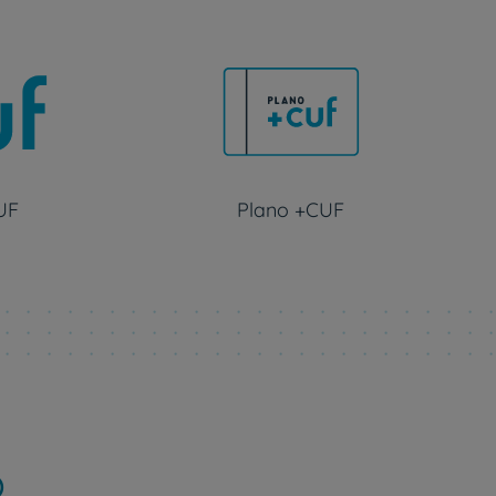
UF
Plano +CUF
o