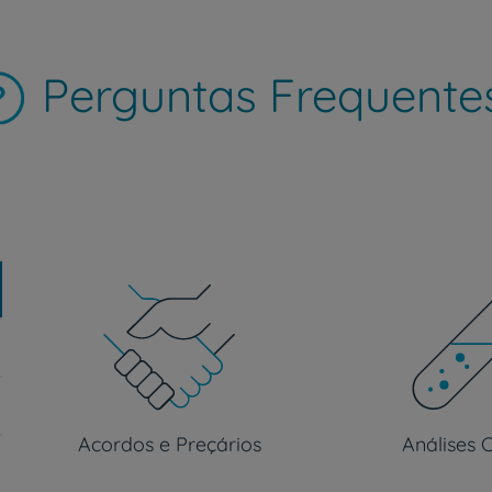
Perguntas Frequente
Prevenção e bem-esta
Grandes Áreas da Saú
Serviços CUF
Plano +CUF
Acordos e Preçários
Análises C