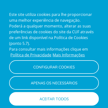
Certificações
Este site utiliza cookies para lhe proporcionar
uma melhor experiência de navegação.
Poderá a qualquer momento, alterar as suas
preferências de cookies do site da CUF através
de um link disponível na Política de Cookies
(ponto 5.7).
Reclamações e Elogios
Para consultar mais informações clique em
Reclamações
Política de Privacidade
Mais Informações
e
elogios
CONFIGURAR COOKIES
Política de Privacidade e Cookies
Terms
Configurar Cookies
Termos e Condições
APENAS OS NECESSÁRIOS
and
Declaração de Acessibilidade
Privacy
Canal de Denúncias
Informações legais
Policy
© CUF 2026 Todos os direitos reservados
ACEITAR TODOS