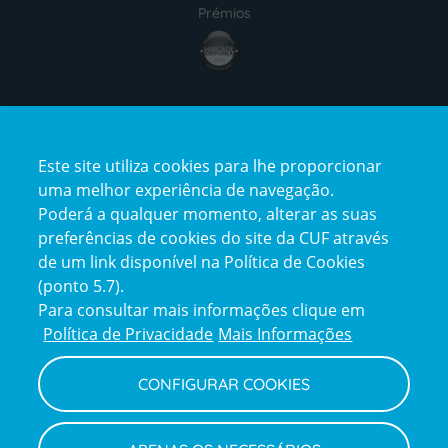
Prémios
Certificações
Este site utiliza cookies para lhe proporcionar
uma melhor experiência de navegação.
Poderá a qualquer momento, alterar as suas
preferências de cookies do site da CUF através
de um link disponível na Política de Cookies
(ponto 5.7).
Reclamações e Elogios
Para consultar mais informações clique em
Reclamações
Política de Privacidade
Mais Informações
e
elogios
CONFIGURAR COOKIES
Política de Privacidade e Cookies
Terms
Configurar Cookies
Termos e Condições