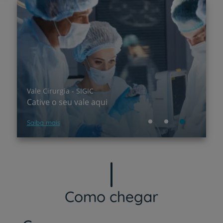
Vale Cirurgia - SIGIC
M
Cative o seu vale aqui
G
Saiba mais
Sa
Como chegar