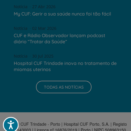
Notícia
27 Abr 2026
My CUF: Gerir a sua saúde nunca foi tão fácil
Notícia
02 Mar 2026
CUF e Rádio Observador lançam podcast
diário “Tratar da Saúde”
Notícia
30 Jul 2025
Hospital CUF Trindade inova no tratamento de
miomas uterinos
TODAS AS NOTÍCIAS
Acessibilidade
Hospital CUF Trindade - Porto | Hospital CUF Porto, S.A. | Registo
ERS E143003 | Licença nº 16876/2019 | Porto | NIPC 508963150