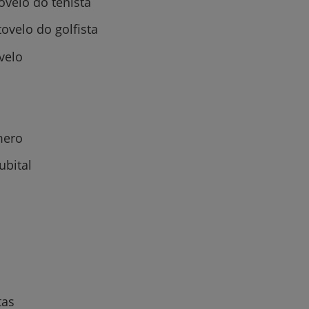
tovelo do tenista
tovelo do golfista
velo
Prevenção e bem-esta
mero
Grandes Áreas da Saú
bital
Serviços CUF
Plano +CUF
tas