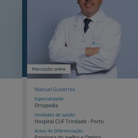
Marcação online
Manuel Gutierres
Especialidade
Ortopedia
Unidades de saúde
Hospital
CUF
Trindade
-
Porto
Áreas de Diferenciação
Patologia do Joelho e Ombro,