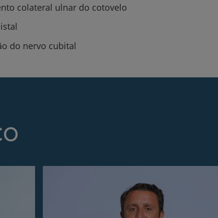
to colateral ulnar do cotovelo
istal
ão do nervo cubital
co