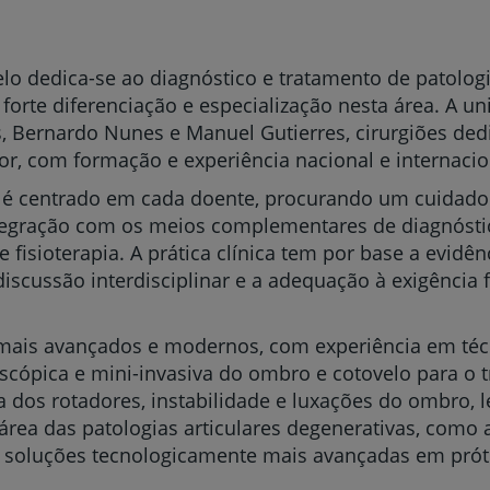
o dedica-se ao diagnóstico e tratamento de patologi
orte diferenciação e especialização nesta área. A u
, Bernardo Nunes e Manuel Gutierres, cirurgiões de
r, com formação e experiência nacional e internacio
é centrado em cada doente, procurando um cuidado
tegração com os meios complementares de diagnóstic
 fisioterapia. A prática clínica tem por base a evidênc
iscussão interdisciplinar e a adequação à exigência 
mais avançados e modernos, com experiência em téc
roscópica e mini-invasiva do ombro e cotovelo para o
 dos rotadores, instabilidade e luxações do ombro, l
 área das patologias articulares degenerativas, como
as soluções tecnologicamente mais avançadas em próte