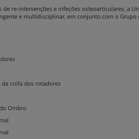
 de re-intervenções e infeções osteoarticulares, a 
ente e multidisciplinar, em conjunto com o Grupo d
adores
a da coifa dos rotadores
e do Ombro
imal
imal