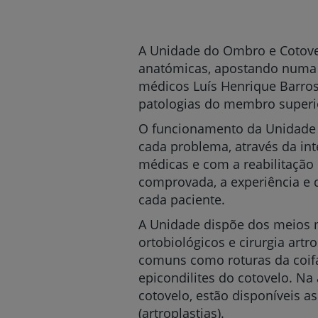
um
leitor
de
tela;
A Unidade do Ombro e Cotovel
Pressione
anatómicas, apostando numa f
Control-
médicos Luís Henrique Barros
F10
para
patologias do membro superio
abrir
O funcionamento da Unidade 
um
menu
cada problema, através da in
de
médicas e com a reabilitação e
acessibilidade.
comprovada, a experiência e d
cada paciente.
A Unidade dispõe dos meios 
ortobiológicos e cirurgia art
comuns como roturas da coifa
epicondilites do cotovelo. Na
cotovelo, estão disponíveis 
(artroplastias).