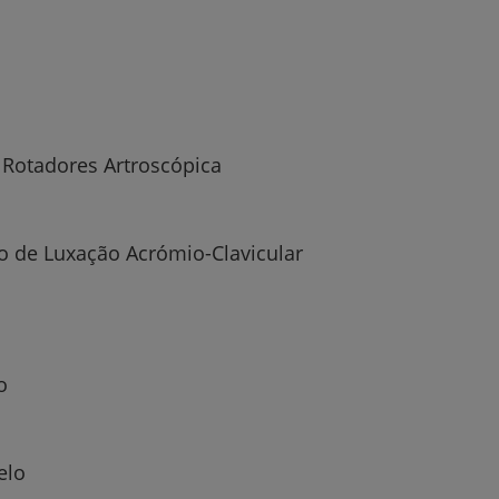
My CUF
Clientes e acompanhantes
CUF Academic Center
 Rotadores Artroscópica
Para profissionais
o de Luxação Acrómio-Clavicular
Sobre nós
Contacte-nos
o
elo