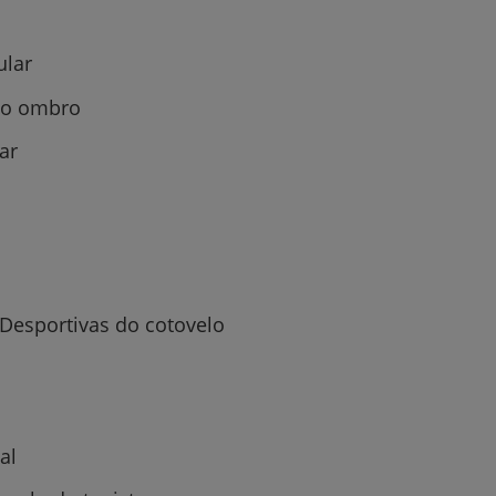
ular
do ombro
ar
 Desportivas do cotovelo
al