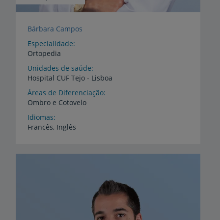
Bárbara Campos
Especialidade
Ortopedia
Unidades de saúde
Hospital
CUF
Tejo
-
Lisboa
Áreas de Diferenciação
Ombro
e
Cotovelo
Idiomas
Francês,
Inglês