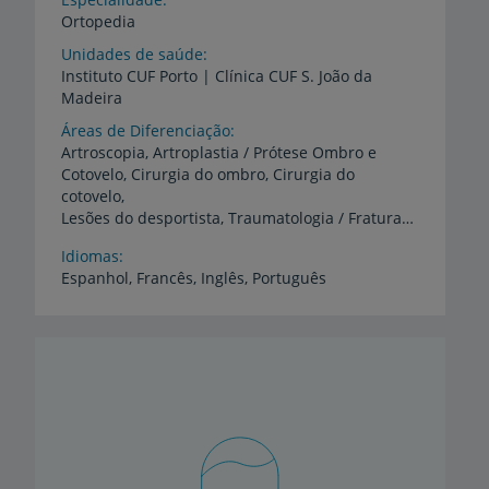
Ortopedia
Unidades de saúde
Instituto
CUF
Porto
|
Clínica
CUF
S.
João
da
Madeira
Áreas de Diferenciação
Artroscopia, Artroplastia / Prótese Ombro e
Cotovelo, Cirurgia do ombro, Cirurgia do
cotovelo,
Lesões do desportista, Traumatologia / Fraturas do membro superiorr: ombro, cotovelo, punho e mão
Idiomas
Espanhol,
Francês,
Inglês,
Português