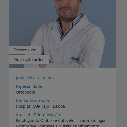
Teleconsulta
Marcação online
Jorge Teixeira Ramos
Especialidade
Ortopedia
Unidades de saúde
Hospital
CUF
Tejo
-
Lisboa
Áreas de Diferenciação
Patologia do Ombro e Cotovelo - Traumatologia
Desportiva, Fraturas, Cirurgia Minimamente