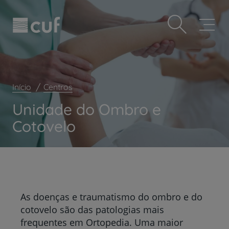
Observação:
Passar
Prevenção e bem-estar
este
para
site
o
Grandes Áreas da Saúde
inclui
conteúdo
um
principal
Serviços CUF
sistema
de
Plano +CUF
acessibilidade.
Início
Centros
My CUF
Unidade do Ombro e
Clientes e acompanhantes
Cotovelo
CUF Academic Center
Para profissionais
Sobre nós
Contacte-nos
As doenças e traumatismo do ombro e do
cotovelo são das patologias mais
frequentes em Ortopedia. Uma maior