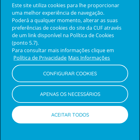
Este site utiliza cookies para lhe proporcionar
uma melhor experiência de navegação.
Poderá a qualquer momento, alterar as suas
preferências de cookies do site da CUF através
de um link disponível na Política de Cookies
(ponto 5.7).
Reclamações e Elogios
Para consultar mais informações clique em
Reclamações
Política de Privacidade
Mais Informações
e
elogios
CONFIGURAR COOKIES
Política de Privacidade e Cookies
Terms
Configurar Cookies
Termos e Condições
APENAS OS NECESSÁRIOS
and
Declaração de Acessibilidade
Privacy
Canal de Denúncias
Informações legais
Policy
© CUF 2026 Todos os direitos reservados
ACEITAR TODOS
Marcações
Médicos