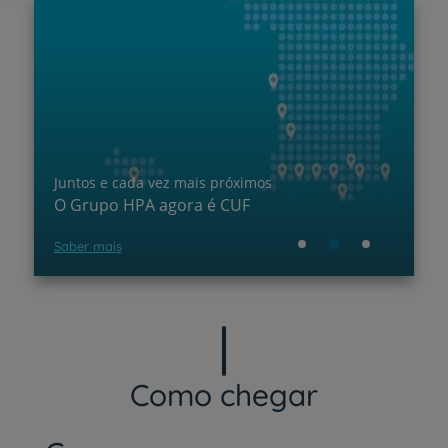
Juntos e cada vez mais próximos
P
O Grupo HPA agora é CUF
A
Saber mais
Ad
Como chegar