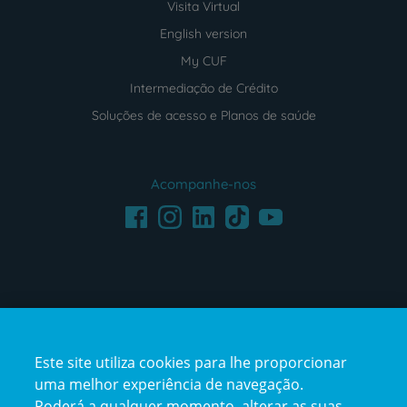
Visita Virtual
English version
My CUF
Intermediação de Crédito
Soluções de acesso e Planos de saúde
Acompanhe-nos
Facebook
LinkedIn
Youtube
Instagram
TikTok
Este site utiliza cookies para lhe proporcionar
uma melhor experiência de navegação.
Poderá a qualquer momento, alterar as suas