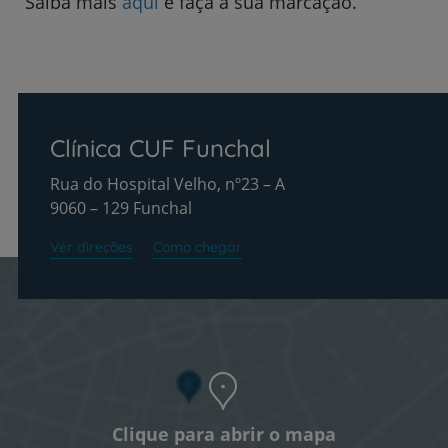
Saiba mais
aqui
e faça a sua marcação.
Clínica CUF Funchal
Rua do Hospital Velho, nº23 – A
9060 – 129 Funchal
Ver direções
Como chegar
Clique para abrir o mapa