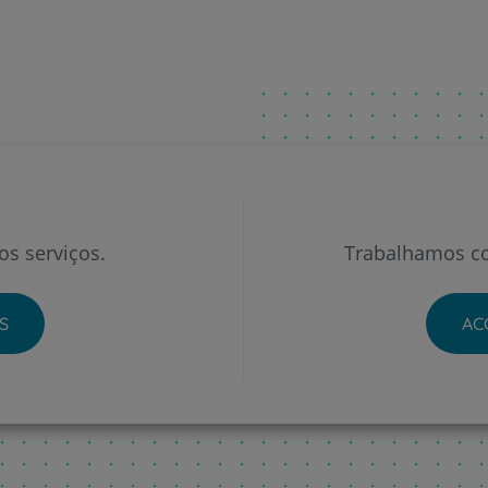
s serviços.
Trabalhamos co
S
AC