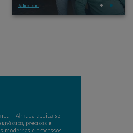
Adira aqui
Sa
ombal - Almada dedica-se
agnóstico, precisos e
ias modernas e processos