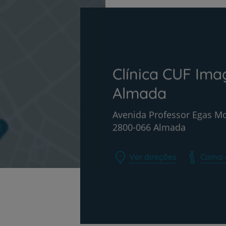
PT
EN
Clínica CUF Ima
Almada
Avenida Professor Egas Mo
2800-066 Almada
Ver direções
Como 