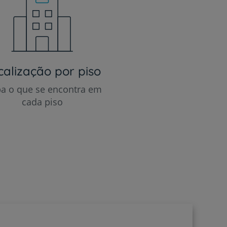
calização por piso
ba o que se encontra em
cada piso
r
de