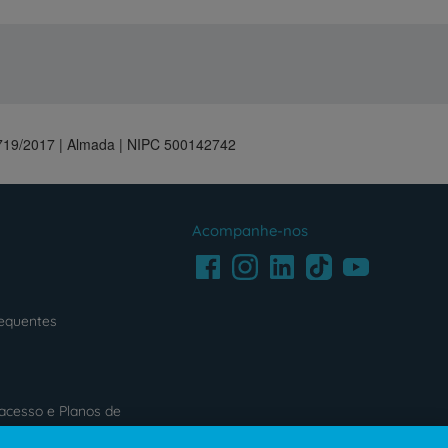
13719/2017 | Almada | NIPC 500142742
Acompanhe-nos
Facebook
LinkedIn
Youtube
Instagram
TikTok
requentes
acesso e Planos de