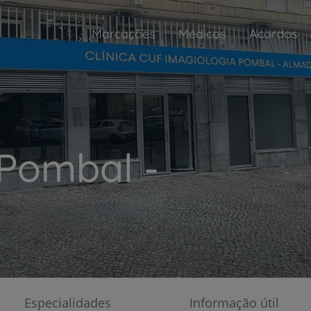
Marcações
Médicos
Acordos
 Pombal -
My CUF
Gerir a sua saúde nunca foi tão fácil
Especialidades
Informação útil