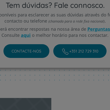
Tem dúvidas? Fale connosco.
oníveis para esclarecer as suas dúvidas através do 
Plano +CUF
contacto ou telefone
.
(chamada para a rede fixa nacional)
á encontrar respostas na nossa área de
Perguntas
My CUF
Consulte
aqui
o melhor horário para nos contactar.
Clientes e acompanhantes
CONTACTE-NOS
+351 212 729 310
CUF Academic Center
Para profissionais
Sobre nós
Contacte-nos