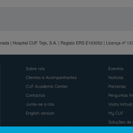
mada | Hospital CUF Tejo, S.A. | Registo ERS E103052 | Licença nº 
Sobre nós
Eventos
Menu
footer
Clientes e Acompanhantes
Notícias
CUF Academic Center
Parcerias
Contactos
Perguntas f
Junte-se a nós
Visita Virtual
English version
My CUF
Soluções de 
Intermediação de Crédito
saúde