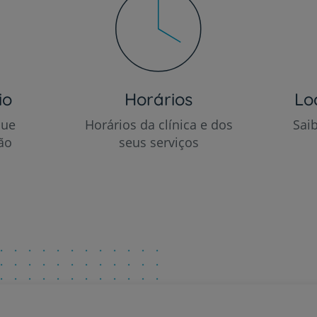
io
Horários
Lo
que
Horários da clínica e dos
Sai
ão
seus serviços
Prevenção e bem-esta
Grandes Áreas da Saú
Serviços CUF