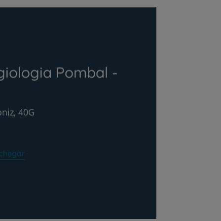
giologia Pombal -
niz, 40G
chegar