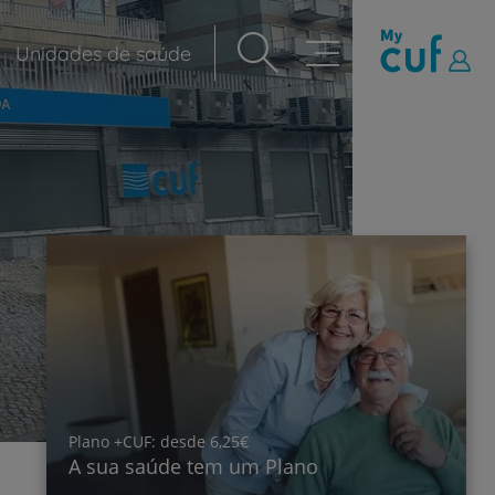
Unidades de saúde
Navegação
principal
Plano +CUF: desde 6,25€
My
A sua saúde tem um Plano
Ge