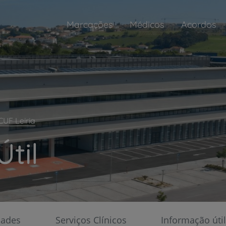
Marcações
Médicos
Acordos
CUF Leiria
Atendimento Não Programado
til
Adultos
Todos os dias, das 8h às 22h
ar as suas
dades
Serviços Clínicos
Informação útil