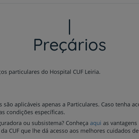
My CUF
Clientes e acompanhantes
CUF Academic Center
Preçários
Para profissionais
Sobre nós
os particulares do Hospital CUF Leiria.
Contacte-nos
s são aplicáveis apenas a Particulares. Caso tenha 
as condições específicas.
PT
EN
uradora ou subsistema? Conheça
aqui
as vantagens 
 da CUF que lhe dá acesso aos melhores cuidados de