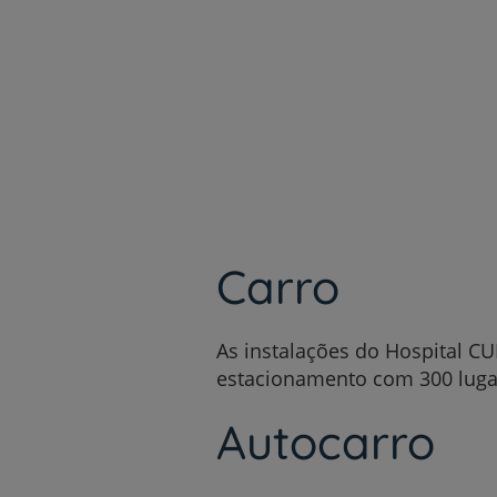
um
Saiba mais
leitor
de
tela;
Pressione
Control-
F10
para
abrir
um
menu
de
acessibilidade.
Carro
As instalações do Hospital C
estacionamento com 300 luga
Autocarro