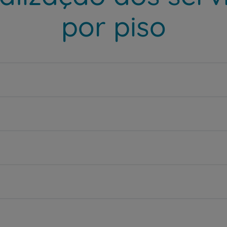
por piso
Prevenção e bem-esta
Grandes Áreas da Saú
Serviços CUF
Plano +CUF