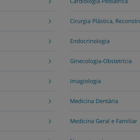
Cardiologia Pediátrica
Cirurgia Plástica, Reconstr
Endocrinologia
Prevenção e bem-esta
Ginecologia-Obstetrícia
Imagiologia
Grandes Áreas da Saú
Medicina Dentária
Serviços CUF
Medicina Geral e Familiar