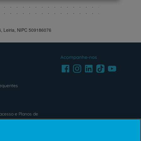
6, Leiria, NIPC 509186076
Acompanhe-nos
Facebook
LinkedIn
Youtube
Instagram
TikTok
requentes
acesso e Planos de