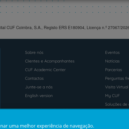
pital CUF Coimbra, S.A., Registo ERS E180904, Licença n.º 27067/202
Sobre nós
Eventos
Menu
footer
Clientes e Acompanhantes
Notícias
CUF Academic Center
Parcerias
Contactos
Perguntas f
Junte-se a nós
Visita Virtual
English version
My CUF
Soluções de 
Intermediação de Crédito
saúde
cionar uma melhor experiência de navegação.