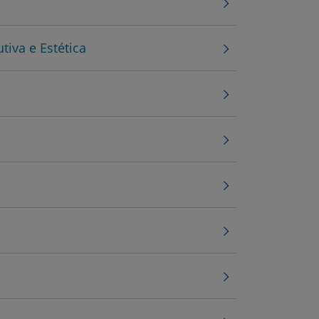
utiva e Estética
r
de