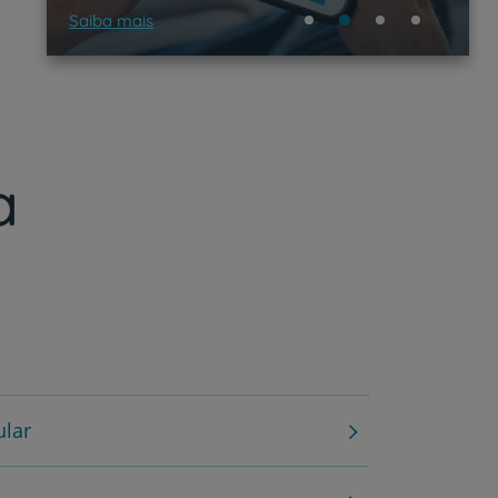
Saiba mais
a
ular