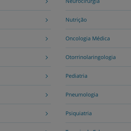
Neurocirurgia
Plano +CUF
Nutrição
My CUF
Oncologia Médica
Clientes e acompanhantes
Otorrinolaringologia
CUF Academic Center
Pediatria
Para profissionais
Sobre nós
Pneumologia
Contacte-nos
Psiquiatria