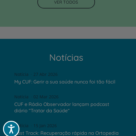
VER TODOS
Notícias
Notícia
27 Abr 2026
My CUF: Gerir a sua saúde nunca foi tão fácil
Notícia
02 Mar 2026
CUF e Rádio Observador lançam podcast
diário “Tratar da Saúde”
Notícia
15 Jan 2026
Acessibilidade
Fast Track: Recuperação rápida na Ortopedia