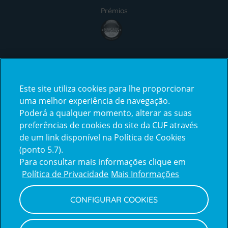
Prémios
Certificações
Este site utiliza cookies para lhe proporcionar
uma melhor experiência de navegação.
Poderá a qualquer momento, alterar as suas
preferências de cookies do site da CUF através
de um link disponível na Política de Cookies
(ponto 5.7).
Reclamações e Elogios
Para consultar mais informações clique em
Reclamações
Política de Privacidade
Mais Informações
e
elogios
CONFIGURAR COOKIES
Política de Privacidade e Cookies
Terms
Configurar Cookies
Termos e Condições