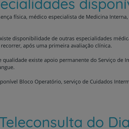
ecialidades disponí
Serviços CUF
ença física, médico especialista de Medicina Interna,
, existe disponibilidade de outras especialidades médi
ecorrer, após uma primeira avaliação clínica.
Plano +CUF
 qualidade existe apoio permanente do Serviço de Im
Sangue.
My CUF
ponível Bloco Operatório, serviço de Cuidados Inter
Clientes e acompanhantes
CUF Academic Center
Para profissionais
Teleconsulta do Di