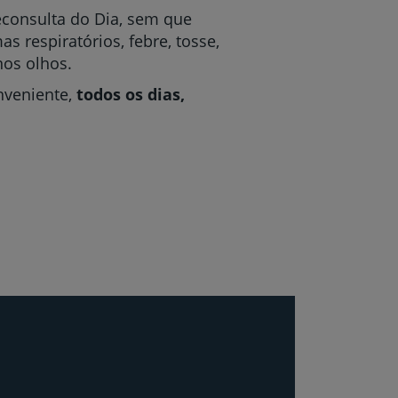
econsulta do Dia, sem que
s respiratórios, febre, tosse,
nos olhos.
nveniente,
todos os dias,