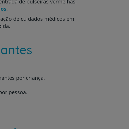
entrada de pulseiras vermelhas,
dos
.
stação de cuidados médicos em
pida.
antes
antes por criança.
por pessoa.
r
de