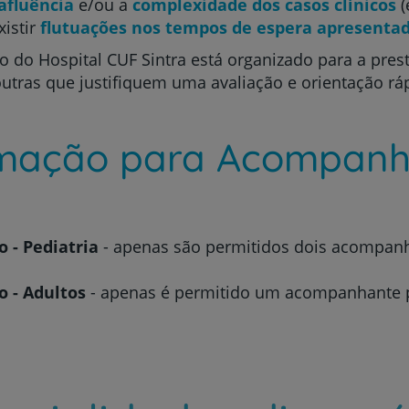
afluência
e/ou a
complexidade dos casos clínicos
(
xistir
flutuações nos tempos de espera apresenta
do Hospital CUF Sintra está organizado para a pre
outras que justifiquem uma avaliação e orientação rá
rmação para Acompanh
- Pediatria
- apenas são permitidos dois acompanh
 - Adultos
- apenas é permitido um acompanhante 
Prevenção e bem-esta
Grandes Áreas da Saú