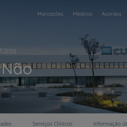
Marcações
Médicos
Acordos
F Sintra
 Não
Unidade da Hiperidrose
Tratamentos médicos e cirúrgicos 
a transpiração excessiva
dades
Serviços Clínicos
Informação út