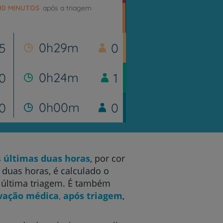
10 MINUTOS
após a triagem
0h29m
5
0
0h24m
0
1
0h00m
0
0
s
últimas duas horas
, por cor
duas horas, é calculado o
a última triagem. É também
vação médica
,
após triagem
,