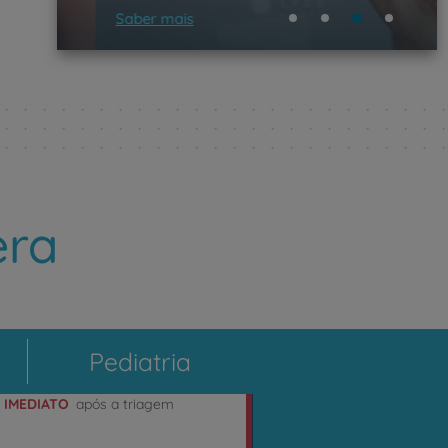
Saber mais
era
Pediatria
e
IMEDIATO
após a triagem