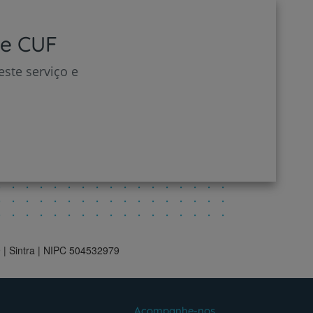
de CUF
ste serviço e
 | Sintra | NIPC 504532979
Acompanhe-nos