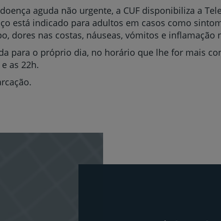
Sobre nós
doença aguda não urgente, a CUF disponibiliza a Tel
viço está indicado para adultos em casos como sintoma
Contacte-nos
po, dores nas costas, náuseas, vómitos e inflamação 
a para o próprio dia, no horário que lhe for mais co
 e as 22h.
PT
EN
arcação.