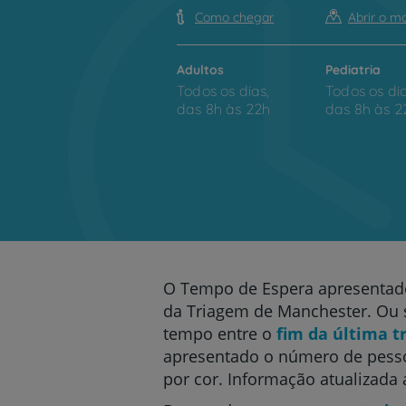
Como chegar
Abrir o m
Adultos
Pediatria
Todos os dias,
Todos os dia
das 8h às 22h
das 8h às 2
O Tempo de Espera apresentad
da Triagem de Manchester. Ou s
tempo entre o
fim da última t
apresentado o número de pess
por cor. Informação atualizada 