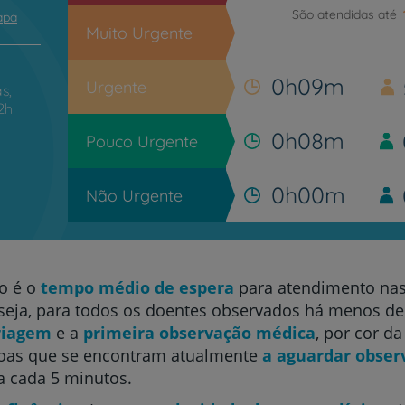
São atendidas até
apa
Muito Urgente
0h09m
Urgente
s,
2h
0h08m
Pouco Urgente
0h00m
Não Urgente
o é o
tempo médio de espera
para atendimento na
eja, para todos os doentes observados há menos de 
riagem
e a
primeira observação médica
, por cor d
oas que se encontram atualmente
a aguardar obser
a cada 5 minutos.