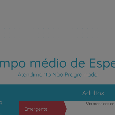
Saber mais
mpo médio de Esp
Atendimento Não Programado
Adultos
8
São atendidas d
Emergente