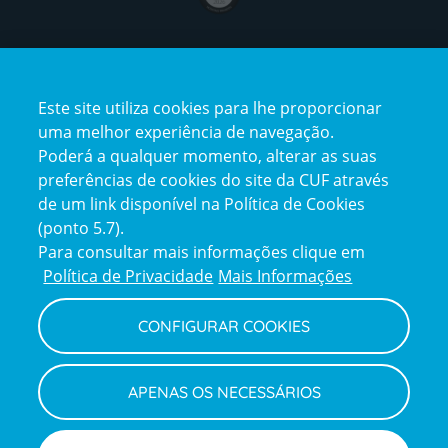
Certificações
Este site utiliza cookies para lhe proporcionar
uma melhor experiência de navegação.
Poderá a qualquer momento, alterar as suas
preferências de cookies do site da CUF através
de um link disponível na Política de Cookies
(ponto 5.7).
Reclamações e Elogios
Para consultar mais informações clique em
Reclamações
Política de Privacidade
Mais Informações
e
elogios
CONFIGURAR COOKIES
Política de Privacidade e Cookies
Terms
Configurar Cookies
Termos e Condições
APENAS OS NECESSÁRIOS
and
Declaração de Acessibilidade
Privacy
Canal de Denúncias
Informações legais
Policy
© CUF 2026 Todos os direitos reservados