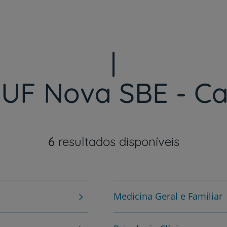
Adira aqui
CUF Nova SBE - C
Prevenção e bem-esta
6
resultados disponíveis
Grandes Áreas da Saú
Serviços CUF
Medicina Geral e Familiar