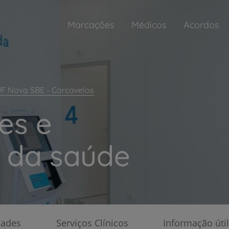
Marcações
Médicos
Acordos
UF Nova SBE - Carcavelos
es e
s da saúde
Plano +CUF: desde 6,25€
o fácil
A sua saúde tem um Plano
dades
Serviços Clínicos
Informação útil