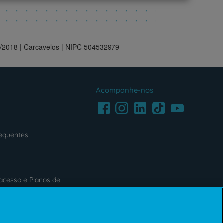
3/2018 | Carcavelos | NIPC 504532979
Acompanhe-nos
Facebook
LinkedIn
Youtube
Instagram
TikTok
requentes
acesso e Planos de