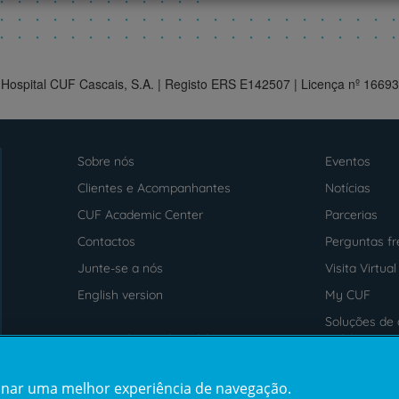
PT
EN
 Hospital CUF Cascais, S.A. | Registo ERS E142507 | Licença nº 1669
Sobre nós
Eventos
Menu
footer
Clientes e Acompanhantes
Notícias
CUF Academic Center
Parcerias
Contactos
Perguntas f
Junte-se a nós
Visita Virtual
English version
My CUF
Soluções de 
Intermediação de Crédito
saúde
cionar uma melhor experiência de navegação.