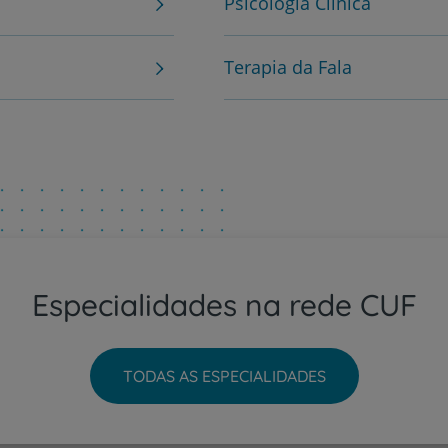
Psicologia Clínica
Plano +CUF
Terapia da Fala
My CUF
Clientes e acompanhantes
CUF Academic Center
Para profissionais
Especialidades na rede CUF
Sobre nós
Contacte-nos
TODAS AS ESPECIALIDADES