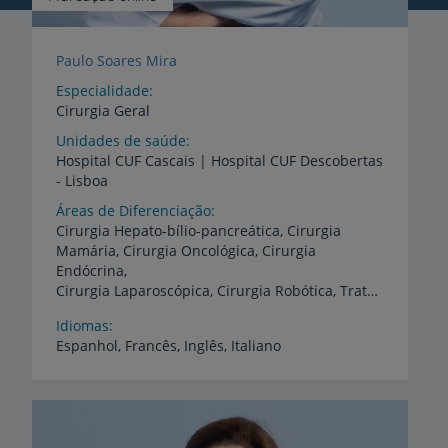
Paulo Soares Mira
Especialidade
Cirurgia Geral
Unidades de saúde
Hospital
CUF
Cascais
|
Hospital
CUF
Descobertas
-
Lisboa
Áreas de Diferenciação
Cirurgia Hepato-bílio-pancreática, Cirurgia
Mamária, Cirurgia Oncológica, Cirurgia
Endócrina,
Cirurgia Laparoscópica, Cirurgia Robótica, Tratamento de tumores hepáticos por radiofrequência, Ecografia intra-operatória
Idiomas
Espanhol,
Francês,
Inglês,
Italiano