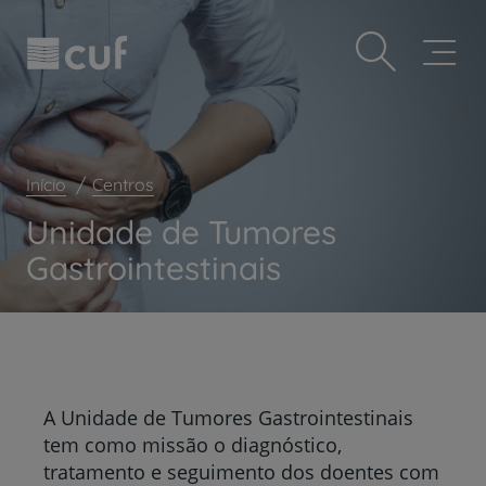
Observação:
Passar
Prevenção e bem-estar
este
para
site
o
Grandes Áreas da Saúde
inclui
conteúdo
um
principal
Serviços CUF
sistema
de
Plano +CUF
acessibilidade.
Início
Centros
My CUF
Unidade de Tumores
Clientes e acompanhantes
Gastrointestinais
CUF Academic Center
Para profissionais
Sobre nós
Contacte-nos
A Unidade de Tumores Gastrointestinais
tem como missão o diagnóstico,
tratamento e seguimento dos doentes com