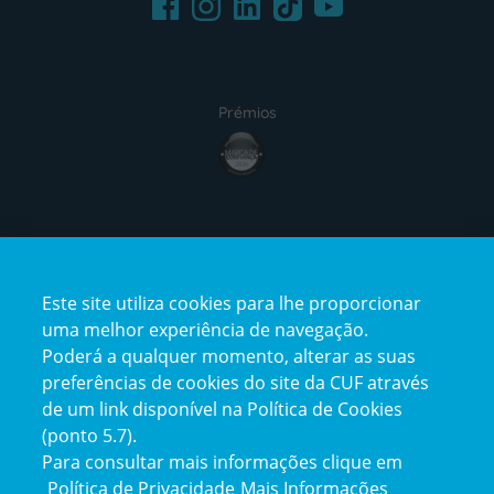
Instagram
TikTok
Prémios
award4
Certificações
Este site utiliza cookies para lhe proporcionar
certification2
certification3
uma melhor experiência de navegação.
Poderá a qualquer momento, alterar as suas
preferências de cookies do site da CUF através
de um link disponível na Política de Cookies
(ponto 5.7).
Reclamações e Elogios
Para consultar mais informações clique em
Reclamações
Política de Privacidade
Mais Informações