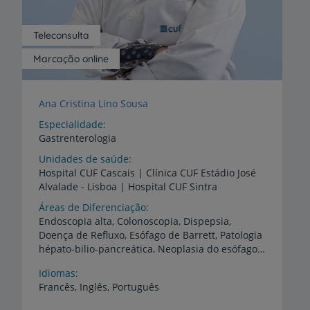
Teleconsulta
Marcação online
Ana Cristina Lino Sousa
Especialidade
Gastrenterologia
Unidades de saúde
Hospital
CUF
Cascais
|
Clínica
CUF
Estádio
José
Alvalade
-
Lisboa
|
Hospital
CUF
Sintra
Áreas de Diferenciação
Endoscopia alta, Colonoscopia, Dispepsia,
Doença de Refluxo, Esófago de Barrett, Patologia
hépato-bilio-pancreática, Neoplasia do esófago, do Estômago, do cólon. Cuidados Intensivos e Emergência Médica
Idiomas
Francês,
Inglês,
Português