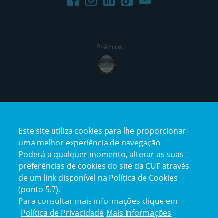
Prémios
award4
Certificações
Este site utiliza cookies para lhe proporcionar
certification2
certification3
uma melhor experiência de navegação.
Poderá a qualquer momento, alterar as suas
preferências de cookies do site da CUF através
de um link disponível na Política de Cookies
(ponto 5.7).
Reclamações e Elogios
Para consultar mais informações clique em
Reclamações
Política de Privacidade
Mais Informações
e