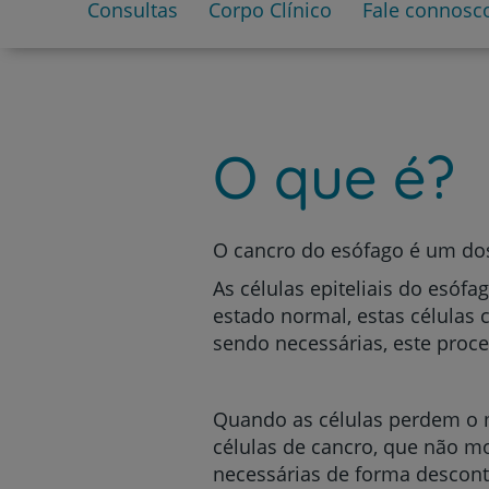
um
Consultas
Corpo Clínico
Fale connosc
leitor
de
tela;
Pressione
Control-
F10
O que é?
para
abrir
um
menu
de
O cancro do esófago é um dos
acessibilidade.
As células epiteliais do esóf
estado normal, estas células
sendo necessárias, este proc
Quando as células perdem o 
células de cancro, que não 
necessárias de forma descont