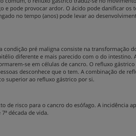
to comum, o refluxo gástrico traduz-se no moviment
 e pode provocar ardor. O ácido pode danificar os t
longado no tempo (anos) pode levar ao desenvolvime
Prevenção e bem-esta
a condição pré maligna consiste na transformação do
télio diferente e mais parecido com o do intestino. A
Grandes Áreas da Saú
formarem-se em células de cancro. O refluxo gástric
 pessoas desconhece que o tem. A combinação de refl
co superior ao refluxo gástrico por si.
Serviços CUF
acto de risco para o cancro do esófago. A incidência 
 7ª década de vida.
Plano +CUF