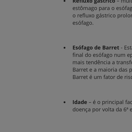
Refluxo gástrico
– mui
estômago para o esófago
o refluxo gástrico pro
esófago.
Esófago de Barret
- Est
final do esófago num epi
mais tendência a trans
Barret e a maioria das
Barret é um fator de ris
Idade
– é o principal f
doença por volta da 6ª e