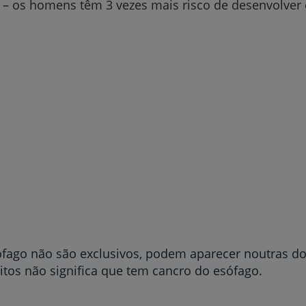
o
– os homens têm 3 vezes mais risco de desenvolver
My CUF
Clientes e acompanhantes
CUF Academic Center
Para profissionais
Sobre nós
Contacte-nos
fago não são exclusivos, podem aparecer noutras do
itos não significa que tem cancro do esófago.