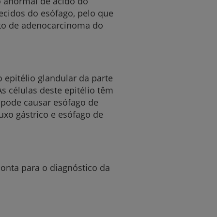
o anormal de ácido do
ecidos do esófago, pelo que
nto de adenocarcinoma do
r
 epitélio glandular da parte
s células deste epitélio têm
de
o pode causar esófago de
uxo gástrico e esófago de
aponta para o diagnóstico da