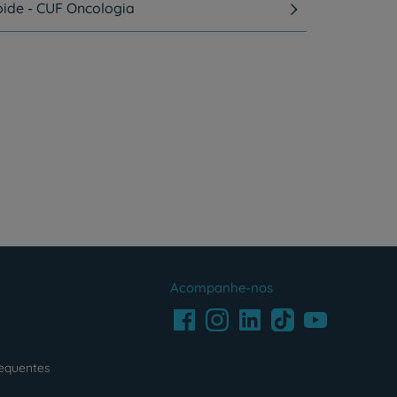
ide - CUF Oncologia
Acompanhe-nos
Facebook
LinkedIn
Youtube
Instagram
TikTok
requentes