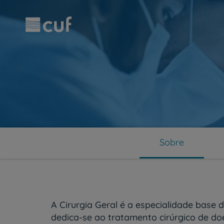
Observação:
Passar
este
para
site
o
inclui
conteúdo
um
principal
sistema
de
acessibilidade.
Pressione
Control-
F11
para
ajustar
o
Sobre
site
para
pessoas
com
deficiências
visuais
A Cirurgia Geral é a especialidade base d
que
usam
dedica-se ao tratamento cirúrgico de d