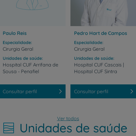
Paulo Reis
Pedro Hart de Campos
Especialidade
Especialidade
Cirurgia Geral
Cirurgia Geral
Unidades de saúde
Unidades de saúde
Hospital
CUF
Arrifana
de
Hospital
CUF
Cascais
|
Sousa
-
Penafiel
Hospital
CUF
Sintra
Prevenção e bem-esta
Consultar perfil
Consultar perfil
Grandes Áreas da Saú
Ver todos
Unidades de saúde