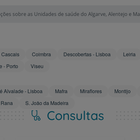
Serviços CUF
ções sobre as Unidades de saúde do Algarve, Alentejo e Ma
Plano +CUF
Cascais
Coimbra
Descobertas - Lisboa
Leiria
My CUF
e - Porto
Viseu
Clientes e acompanhantes
CUF Academic Center
é Alvalade - Lisboa
Mafra
Miraflores
Montijo
 Rana
S. João da Madeira
Para profissionais
Consultas
Sobre nós