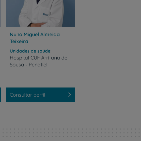
Nuno Miguel Almeida
Teixeira
Unidades de saúde
Hospital
CUF
Arrifana
de
Sousa
-
Penafiel
r
Consultar perfil
de