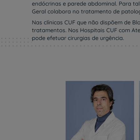
um
endócrinas e parede abdominal. Para tal
leitor
Geral colabora no tratamento de patologi
de
tela;
Nas clínicas CUF que não dispõem de Bloc
Pressione
tratamentos. Nos Hospitais CUF com Ate
Control-
pode efetuar cirurgias de urgência.
F10
para
abrir
um
menu
de
acessibilidade.