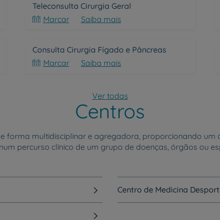
Contacte-nos
Teleconsulta Cirurgia Geral
Marcar
Saiba mais
PT
EN
Consulta Cirurgia Fígado e Pâncreas
Marcar
Saiba mais
Ver todas
Centros
de forma multidisciplinar e agregadora, proporcionando
num percurso clínico de um grupo de doenças, órgãos ou es
Centro de Medicina Desporti