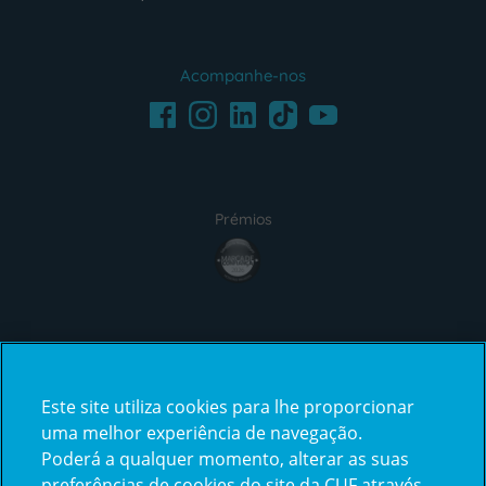
Acompanhe-nos
Facebook
LinkedIn
Youtube
Instagram
TikTok
Prémios
award4
Certificações
Este site utiliza cookies para lhe proporcionar
certification2
certification3
uma melhor experiência de navegação.
Poderá a qualquer momento, alterar as suas
preferências de cookies do site da CUF através