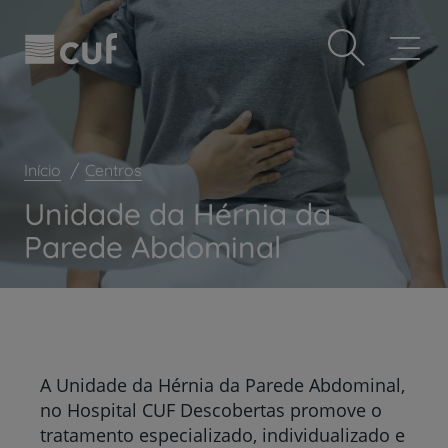
Observação:
Passar
Prevenção e bem-estar
este
para
site
o
Grandes Áreas da Saúde
inclui
conteúdo
um
principal
Serviços CUF
sistema
de
Plano +CUF
acessibilidade.
Início
Centros
My CUF
Unidade da Hérnia da
Clientes e acompanhantes
Parede Abdominal
CUF Academic Center
Para profissionais
Sobre nós
Contacte-nos
A Unidade da Hérnia da Parede Abdominal,
no Hospital CUF Descobertas promove o
tratamento especializado, individualizado e