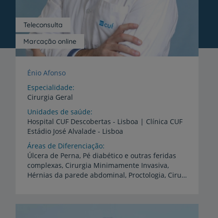
Teleconsulta
Marcação online
Énio Afonso
Especialidade
Cirurgia Geral
Unidades de saúde
Hospital
CUF
Descobertas
-
Lisboa
|
Clínica
CUF
Estádio
José
Alvalade
-
Lisboa
Áreas de Diferenciação
Úlcera de Perna, Pé diabético e outras feridas
complexas, Cirurgia Minimamente Invasiva,
Hérnias da parede abdominal, Proctologia, Cirurgia Colorretal, Litíase vesicular, Bócio e tumores da tiroide, Doença Pilonidal