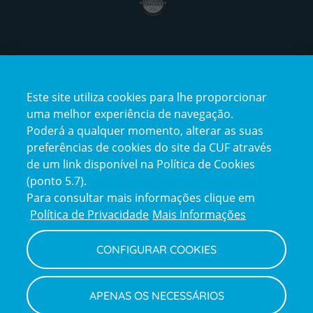
Certificações
Este site utiliza cookies para lhe proporcionar
certification2
certification3
uma melhor experiência de navegação.
Poderá a qualquer momento, alterar as suas
preferências de cookies do site da CUF através
de um link disponível na Política de Cookies
(ponto 5.7).
Reclamações e Elogios
Para consultar mais informações clique em
Reclamações
Política de Privacidade
Mais Informações
e
elogios
CONFIGURAR COOKIES
Política de Privacidade e Cookies
Terms
Configurar Cookies
Termos e Condições
APENAS OS NECESSÁRIOS
and
Declaração de Acessibilidade
Privacy