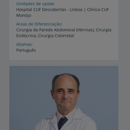
Unidades de saúde
Hospital
CUF
Descobertas
-
Lisboa
|
Clínica
CUF
Montijo
Áreas de Diferenciação
Cirurgia
da
Parede
Abdominal
(Hérnias),
Cirurgia
Endócrina,
Cirurgia
Colorretal
Idiomas
Português