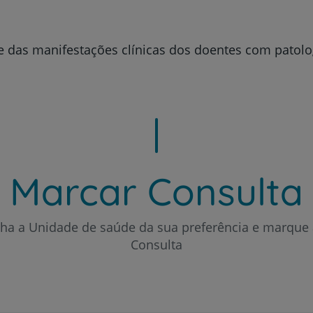
Prevenção e bem-esta
e das manifestações clínicas dos doentes com patolog
Grandes Áreas da Saú
Serviços CUF
Marcar Consulta
lha a Unidade de saúde da sua preferência e marque 
Plano +CUF
Consulta
My CUF
Clientes e acompanhantes