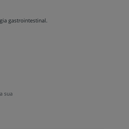
r
ia gastrointestinal.
de
a sua