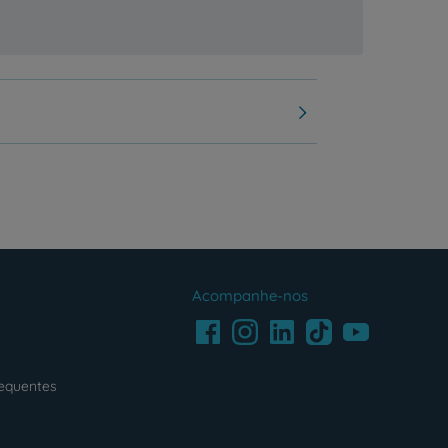
Acompanhe-nos
Facebook
LinkedIn
Youtube
Instagram
TikTok
requentes