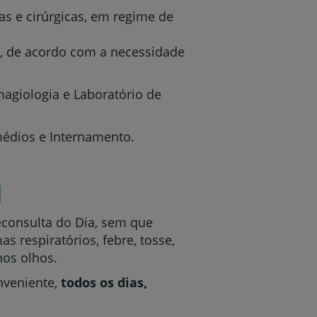
cas e cirúrgicas, em regime de
F, de acordo com a necessidade
agiologia e Laboratório de
médios e Internamento.
a
econsulta do Dia, sem que
s respiratórios, febre, tosse,
nos olhos.
nveniente,
todos os dias,