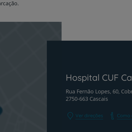
arcação.
PT
EN
Hospital CUF Ca
Rua Fernão Lopes, 60, Cob
2750-663 Cascais
Ver direções
Como 