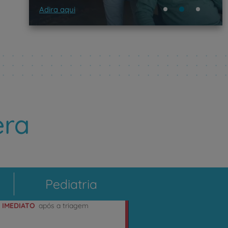
Adira aqui
era
Pediatria
e
IMEDIATO
após a triagem