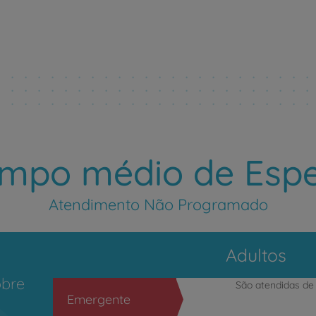
Ver tempo médio de espera
mpo médio de Esp
Atendimento Não Programado
Adultos
obre
São atendidas d
Emergente