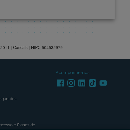
5/2011 | Cascais | NIPC 504532979
Acompanhe-nos
Facebook
LinkedIn
Youtube
Instagram
TikTok
requentes
acesso e Planos de