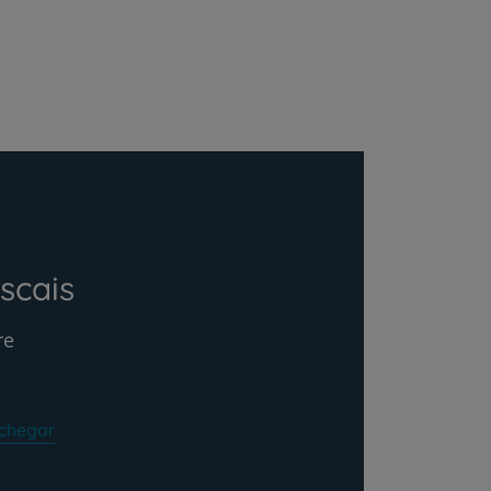
scais
re
chegar