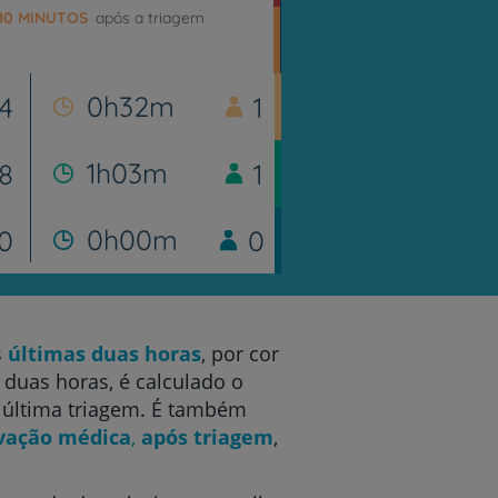
10 MINUTOS
após a triagem
0h32m
4
1
1h03m
8
1
0h00m
0
0
s
últimas duas horas
, por cor
duas horas, é calculado o
a última triagem. É também
vação médica
,
após triagem
,