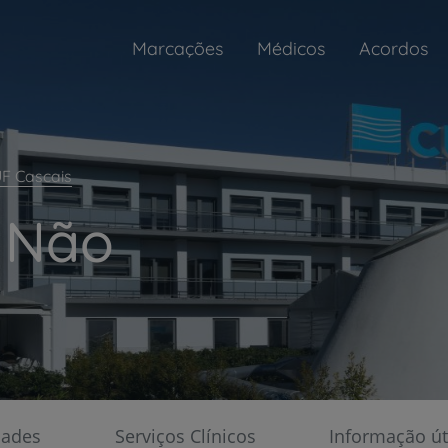
Marcações
Médicos
Acordos
UF Cascais
 Não
Atendimento Não Programado
Adultos
Todos os dias, das 8h às 22h
Pediatria
Todos os dias, das 8h às 22h
dades
Serviços Clínicos
Informação út