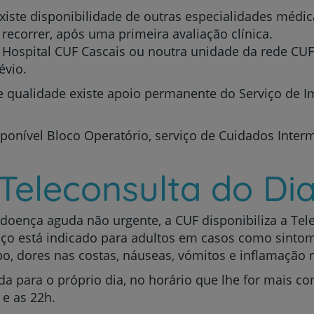
, existe disponibilidade de outras especialidades médi
ecorrer, após uma primeira avaliação clínica.
 Hospital CUF Cascais ou noutra unidade da rede CU
Plano +CUF
évio.
 qualidade existe apoio permanente do Serviço de Im
My CUF
Clientes e acompanhantes
ponível Bloco Operatório, serviço de Cuidados Inter
CUF Academic Center
Teleconsulta do Di
Para profissionais
doença aguda não urgente, a CUF disponibiliza a Tel
viço está indicado para adultos em casos como sintoma
Sobre nós
po, dores nas costas, náuseas, vómitos e inflamação 
a para o próprio dia, no horário que lhe for mais co
Contacte-nos
 e as 22h.