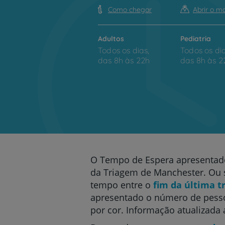
Como chegar
Abrir o m
Adultos
Pediatria
Todos os dias,
Todos os dia
das 8h às 22h
das 8h às 2
O Tempo de Espera apresentad
da Triagem de Manchester. Ou s
tempo entre o
fim da última t
apresentado o número de pess
por cor. Informação atualizada 