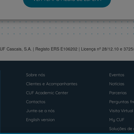
CUF Cascais, S.A. | Registo ERS E106202 | Licença nº 28/12.10 e 372
Sobre nós
Eventos
Menu
footer
Clientes e Acompanhantes
Notícias
CUF Academic Center
Parcerias
Contactos
Perguntas f
Junte-se a nós
Visita Virtual
English version
My CUF
Soluções de 