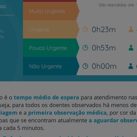
São atendidas até
apa
Muito Urgente
0h23m
Urgente
s,
2h
0h53m
Pouco Urgente
0h00m
Não Urgente
o é o
tempo médio de espera
para atendimento na
eja, para todos os doentes observados há menos de 
riagem
e a
primeira observação médica
, por cor d
oas que se encontram atualmente
a aguardar obser
a cada 5 minutos.