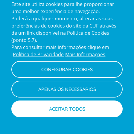
Este site utiliza cookies para lhe proporcionar
certification2
certification3
uma melhor experiência de navegação.
Poderá a qualquer momento, alterar as suas
preferências de cookies do site da CUF através
de um link disponível na Política de Cookies
(ponto 5.7).
Reclamações e Elogios
Para consultar mais informações clique em
Reclamações
Política de Privacidade
Mais Informações
e
elogios
CONFIGURAR COOKIES
Política de Privacidade e Cookies
Terms
Configurar Cookies
Termos e Condições
APENAS OS NECESSÁRIOS
and
Declaração de Acessibilidade
Privacy
Canal de Denúncias
Informações legais
Policy
© CUF 2026 Todos os direitos reservados
ACEITAR TODOS
Marcações
Médicos