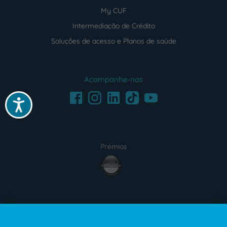
My CUF
Intermediação de Crédito
Soluções de acesso e Planos de saúde
Acompanhe-nos
Facebook
LinkedIn
Youtube
Instagram
TikTok
Acessibilidade
Prémios
award4
Certificações