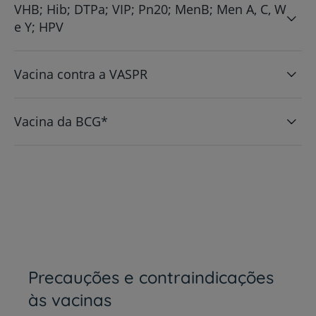
VHB; Hib; DTPa; VIP; Pn20; MenB; Men A, C, W
e Y; HPV
Vacina contra a VASPR
Vacina da BCG*
Precauções e contraindicações
às vacinas