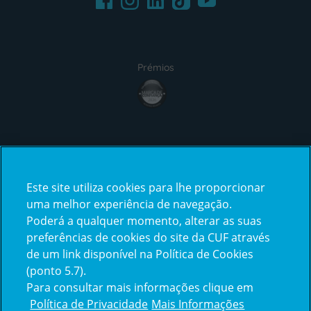
Prémios
award4
Certificações
Este site utiliza cookies para lhe proporcionar
certification2
certification3
uma melhor experiência de navegação.
Poderá a qualquer momento, alterar as suas
preferências de cookies do site da CUF através
de um link disponível na Política de Cookies
(ponto 5.7).
Reclamações e Elogios
Para consultar mais informações clique em
Reclamações
Política de Privacidade
Mais Informações
e