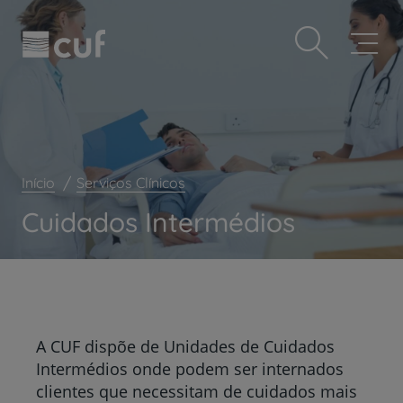
Observação:
Passar
Prevenção e bem-estar
este
para
site
o
Grandes Áreas da Saúde
inclui
conteúdo
um
principal
Serviços CUF
sistema
de
Plano +CUF
acessibilidade.
My CUF
Início
Serviços Clínicos
Clientes e acompanhantes
Cuidados Intermédios
CUF Academic Center
Para profissionais
Sobre nós
Contacte-nos
A CUF dispõe de Unidades de Cuidados
PT
EN
Intermédios onde podem ser internados
clientes que necessitam de cuidados mais