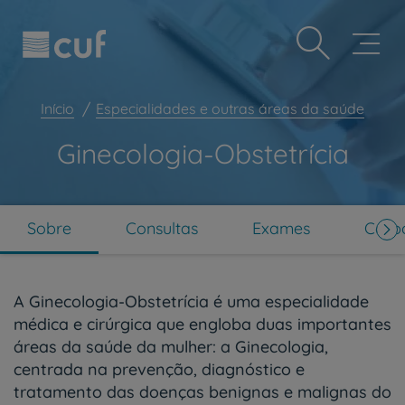
Observação:
Passar
Prevenção e bem-estar
este
para
site
o
Grandes Áreas da Saúde
inclui
conteúdo
um
principal
Serviços CUF
sistema
Início
Especialidades e outras áreas da saúde
de
Plano +CUF
acessibilidade.
Ginecologia-Obstetrícia
My CUF
Clientes e acompanhantes
CUF Academic Center
Sobre
Consultas
Exames
Corpo
Para profissionais
Sobre nós
A Ginecologia-Obstetrícia é uma especialidade
Contacte-nos
médica e cirúrgica que engloba duas importantes
áreas da saúde da mulher: a Ginecologia,
PT
EN
centrada na prevenção, diagnóstico e
tratamento das doenças benignas e malignas do