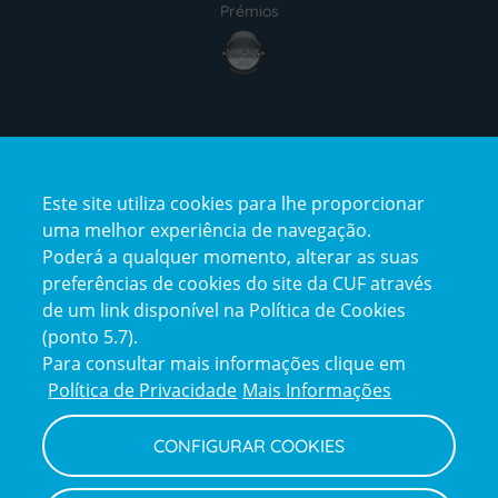
Prémios
award4
Certificações
Este site utiliza cookies para lhe proporcionar
certification2
certification3
uma melhor experiência de navegação.
Poderá a qualquer momento, alterar as suas
preferências de cookies do site da CUF através
de um link disponível na Política de Cookies
(ponto 5.7).
Reclamações e Elogios
Para consultar mais informações clique em
Reclamações
Política de Privacidade
Mais Informações
e
elogios
CONFIGURAR COOKIES
Política de Privacidade e Cookies