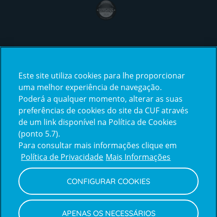
award4
Certificações
Este site utiliza cookies para lhe proporcionar
certification2
certification3
uma melhor experiência de navegação.
Poderá a qualquer momento, alterar as suas
preferências de cookies do site da CUF através
de um link disponível na Política de Cookies
(ponto 5.7).
Reclamações e Elogios
Para consultar mais informações clique em
Reclamações
Política de Privacidade
Mais Informações
e
elogios
CONFIGURAR COOKIES
Política de Privacidade e Cookies
Terms
Configurar Cookies
Termos e Condições
APENAS OS NECESSÁRIOS
and
Declaração de Acessibilidade