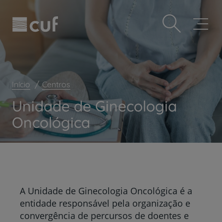
Observação:
Passar
Prevenção e bem-estar
este
para
site
o
Grandes Áreas da Saúde
inclui
conteúdo
um
principal
Serviços CUF
sistema
de
Plano +CUF
acessibilidade.
Início
Centros
My CUF
Unidade de Ginecologia
Clientes e acompanhantes
Oncológica
CUF Academic Center
Para profissionais
Sobre nós
Contacte-nos
A Unidade de Ginecologia Oncológica é a
entidade responsável pela organização e
convergência de percursos de doentes e