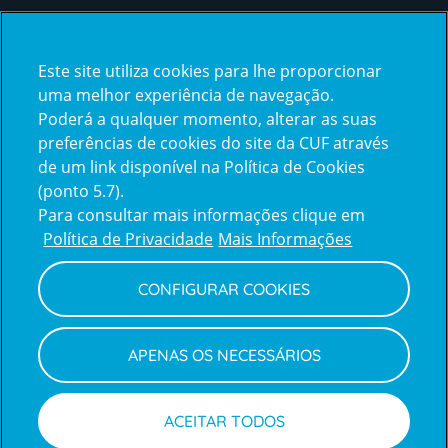
Certificações
Este site utiliza cookies para lhe proporcionar
certification2
certification3
uma melhor experiência de navegação.
Poderá a qualquer momento, alterar as suas
preferências de cookies do site da CUF através
de um link disponível na Política de Cookies
(ponto 5.7).
Reclamações e Elogios
Para consultar mais informações clique em
Reclamações
Política de Privacidade
Mais Informações
e
elogios
CONFIGURAR COOKIES
Política de Privacidade e Cookies
Terms
Configurar Cookies
Termos e Condições
APENAS OS NECESSÁRIOS
and
Declaração de Acessibilidade
Privacy
Canal de Denúncias
Informações legais
Policy
© CUF 2026 Todos os direitos reservados
ACEITAR TODOS