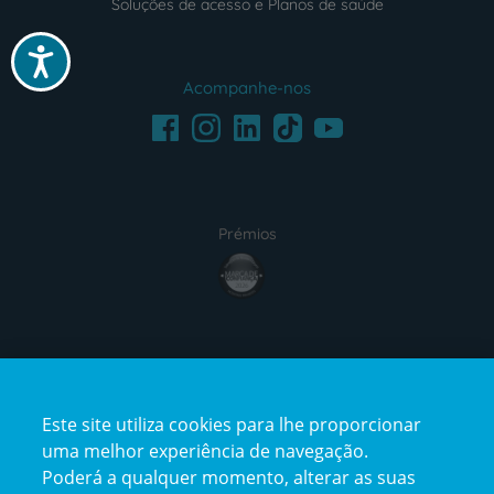
Soluções de acesso e Planos de saúde
Acessibilidade
Acompanhe-nos
Facebook
LinkedIn
Youtube
Instagram
TikTok
Prémios
award4
Certificações
Este site utiliza cookies para lhe proporcionar
certification2
certification3
uma melhor experiência de navegação.
Poderá a qualquer momento, alterar as suas