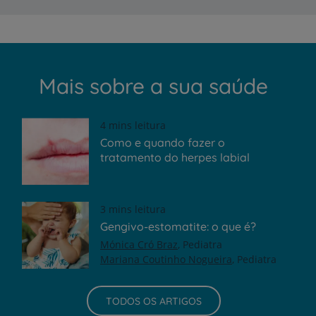
Mais sobre a sua saúde
4 mins leitura
Como e quando fazer o
tratamento do herpes labial
3 mins leitura
Gengivo-estomatite: o que é?
Mónica Cró Braz
Pediatra
Mariana Coutinho Nogueira
Pediatra
TODOS OS ARTIGOS