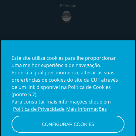
Prémios
award4
Certificações
Este site utiliza cookies para lhe proporcionar
certification2
certification3
uma melhor experiência de navegação.
Poderá a qualquer momento, alterar as suas
preferências de cookies do site da CUF através
de um link disponível na Política de Cookies
(ponto 5.7).
Reclamações e Elogios
Para consultar mais informações clique em
Reclamações
Política de Privacidade
Mais Informações
e
elogios
CONFIGURAR COOKIES
Política de Privacidade e Cookies