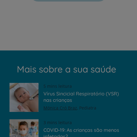
Mais sobre a sua saúde
5 mins leitura
Vírus Sincicial Respiratório (VSR)
nas crianças
Mónica Cró Braz
Pediatra
3 mins leitura
COVID-19: As crianças são menos
infetadas?