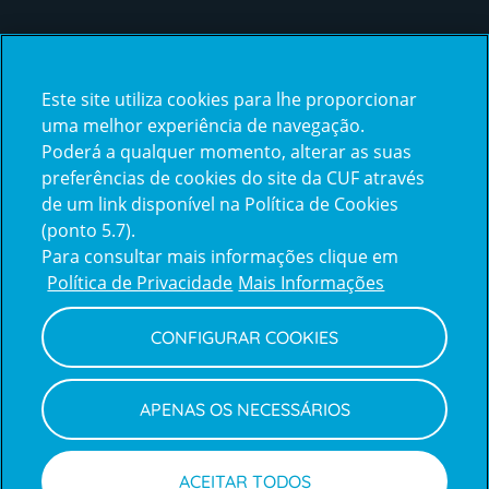
Certificações
Este site utiliza cookies para lhe proporcionar
certification2
certification3
uma melhor experiência de navegação.
Poderá a qualquer momento, alterar as suas
preferências de cookies do site da CUF através
de um link disponível na Política de Cookies
(ponto 5.7).
Reclamações e Elogios
Para consultar mais informações clique em
Reclamações
Política de Privacidade
Mais Informações
e
elogios
CONFIGURAR COOKIES
Política de Privacidade e Cookies
Terms
Configurar Cookies
Termos e Condições
APENAS OS NECESSÁRIOS
and
Declaração de Acessibilidade
Privacy
Canal de Denúncias
Informações legais
Policy
© CUF 2026 Todos os direitos reservados
ACEITAR TODOS