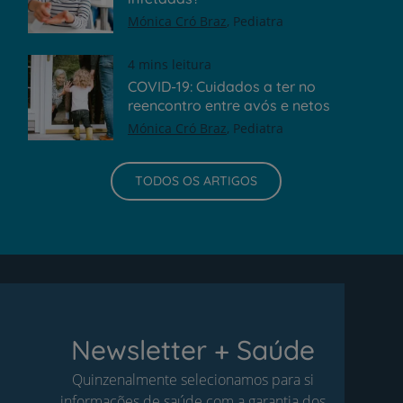
Mónica Cró Braz
Pediatra
4 mins leitura
COVID-19: Cuidados a ter no
reencontro entre avós e netos
Mónica Cró Braz
Pediatra
TODOS OS ARTIGOS
Newsletter + Saúde
Quinzenalmente selecionamos para si
informações de saúde com a garantia dos