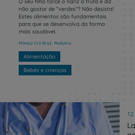
O seu filho torce o nariz à fruta e diz
não gostar de “verdes"? Não desista!
Estes alimentos são fundamentais
para que se desenvolva da forma
mais saudável.
Mónica Cró Braz
,
Pediatra
Alimentação
Bebés e crianças
12
La
pa