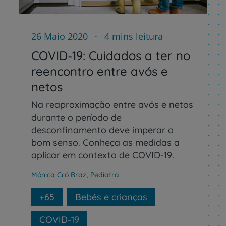
26 Maio 2020
4 mins leitura
COVID-19: Cuidados a ter no
reencontro entre avós e
Prevenção e bem-esta
netos
Na reaproximação entre avós e netos
durante o período de
Grandes Áreas da Saú
desconfinamento deve imperar o
bom senso. Conheça as medidas a
aplicar em contexto de COVID-19.
Serviços CUF
Mónica Cró Braz
,
Pediatra
+65
Bebés e crianças
COVID-19