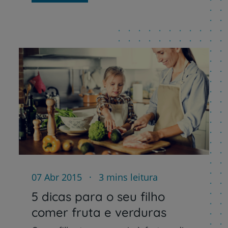
Plano +CUF
My CUF
Clientes e acompanhantes
CUF Academic Center
Para profissionais
Sobre nós
Contacte-nos
07 Abr 2015
3 mins leitura
5 dicas para o seu filho
comer fruta e verduras
PT
EN