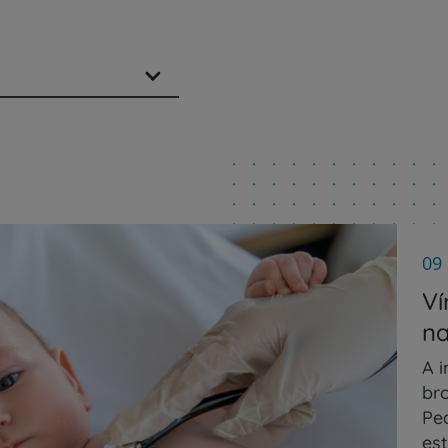
09
Ví
na
A 
br
Ped
es