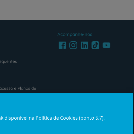
Acompanhe-nos
Facebook
LinkedIn
Youtube
Instagram
TikTok
requentes
acesso e Planos de
s
Reclamações e Elogios
 disponível na Política de Cookies (ponto 5.7).
ification3
Reclamações
e