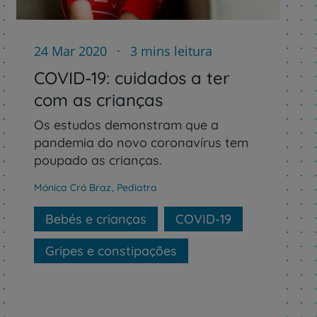
24 Mar 2020
3 mins leitura
COVID-19: cuidados a ter
com as crianças
r
Os estudos demonstram que a
pandemia do novo coronavírus tem
poupado as crianças.
de
Mónica Cró Braz
,
Pediatra
Bebés e crianças
COVID-19
Gripes e constipações