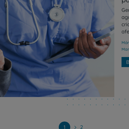
Ge
ag
cr
af
Món
Mar
B
1
2