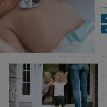
Món
B
G