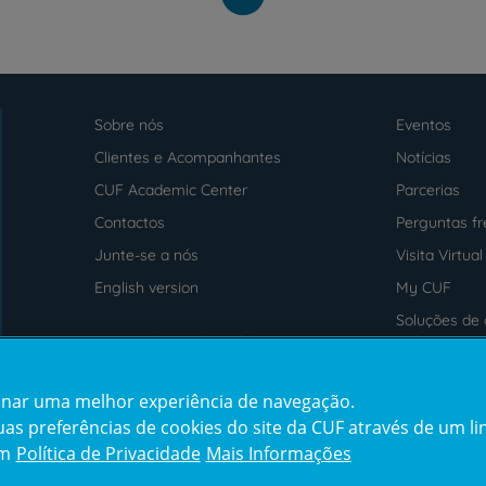
Sobre nós
Eventos
Menu
footer
Clientes e Acompanhantes
Notícias
CUF Academic Center
Parcerias
Contactos
Perguntas f
Junte-se a nós
Visita Virtual
English version
My CUF
Soluções de 
Intermediação de Crédito
saúde
cionar uma melhor experiência de navegação.
Prémios
Certificaçõe
s preferências de cookies do site da CUF através de um link
award4
certification2
cert
em
Política de Privacidade
Mais Informações