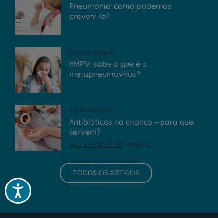
Pneumonia: como podemos
preveni-la?
6 mins leitura
hMPV: sabe o que é o
metapneumovírus?
2 mins leitura
Antibióticos na criança – para que
servem?
Ana Serrão Neto
Pediatra
TODOS OS ARTIGOS
Acessibilidade