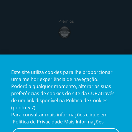
Prémios
award4
Certificações
Este site utiliza cookies para lhe proporcionar
certification2
certification3
uma melhor experiência de navegação.
Poderá a qualquer momento, alterar as suas
preferências de cookies do site da CUF através
de um link disponível na Política de Cookies
(ponto 5.7).
Reclamações e Elogios
Para consultar mais informações clique em
Reclamações
Política de Privacidade
Mais Informações
e
elogios