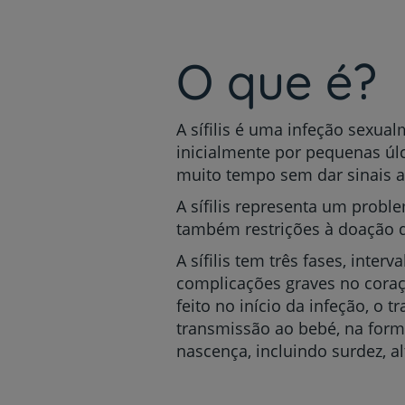
um
leitor
de
tela;
O que é?
Pressione
Control-
F10
A sífilis é uma infeção sexua
para
abrir
inicialmente por pequenas úl
um
muito tempo sem dar sinais ap
menu
de
A sífilis representa um prob
acessibilidade.
também restrições à doação 
A sífilis tem três fases, inter
complicações graves no coraçã
feito no início da infeção, o 
transmissão ao bebé, na forma
nascença, incluindo surdez, 