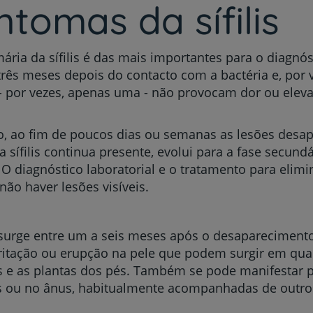
ntomas da sífilis
ária da sífilis é das mais importantes para o diagnós
ês meses depois do contacto com a bactéria e, por 
s - por vezes, apenas uma - não provocam dor ou ele
to, ao fim de poucos dias ou semanas as lesões des
 sífilis continua presente, evolui para a fase secund
 O diagnóstico laboratorial e o tratamento para elim
não haver lesões visíveis.
s surge entre um a seis meses após o desaparecimento 
rritação ou erupção na pele que podem surgir em qua
s e as plantas dos pés. Também se pode manifestar 
is ou no ânus, habitualmente acompanhadas de outro