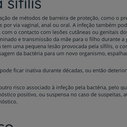
sífilis
My CUF
zação de métodos de barreira de proteção, como o pre
Clientes e acompanhantes
s por via vaginal, anal ou oral. A infeção também pod
om o contacto com lesões cutâneas ou genitais dos 
CUF Academic Center
nado e transmissão da mãe para o filho durante a g
tem uma pequena lesão provocada pela sífilis, o co
sagem da bactéria para um novo organismo, espalha
Para profissionais
Sobre nós
lis pode ficar inativa durante décadas, ou então deter
Contacte-nos
utro risco associado à infeção pela bactéria, pelo q
óstico positivo, ou suspensa no caso de suspeitas, a
nóstico.
co