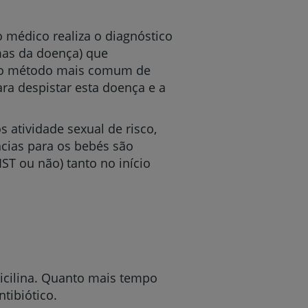
 médico realiza o diagnóstico
omas da doença) que
o o método mais comum de
ra despistar esta doença e a
s atividade sexual de risco,
cias para os bebés são
IST ou não) tanto no início
enicilina. Quanto mais tempo
tibiótico.