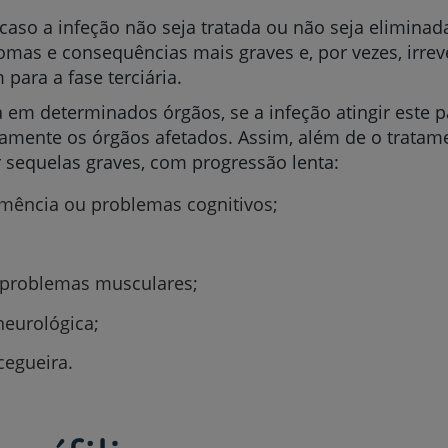
ge caso a infeção não seja tratada ou não seja elimina
tomas e consequências mais graves e, por vezes, irrev
para a fase terciária.
a em determinados órgãos, se a infeção atingir este 
Prevenção e bem-esta
mente os órgãos afetados. Assim, além de o tratamento
 sequelas graves, com progressão lenta:
mência ou problemas cognitivos;
Grandes Áreas da Saú
 problemas musculares;
Serviços CUF
eurológica;
cegueira.
Plano +CUF