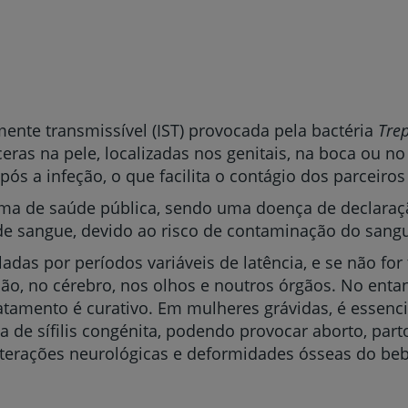
lmente transmissível (IST) provocada pela bactéria
Tre
ceras na pele, localizadas nos genitais, na boca ou 
ós a infeção, o que facilita o contágio dos parceiros
lema de saúde pública, sendo uma doença de declaraç
de sangue, devido ao risco de contaminação do sang
valadas por períodos variáveis de latência, e se não fo
o, no cérebro, nos olhos e noutros órgãos. No entan
tratamento é curativo. Em mulheres grávidas, é essencia
 de sífilis congénita, podendo provocar aborto, par
alterações neurológicas e deformidades ósseas do beb