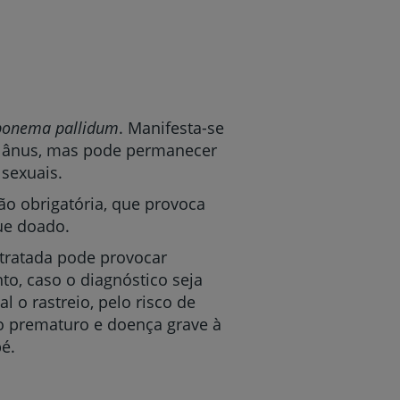
ponema pallidum
. Manifesta-se
no ânus, mas pode permanecer
 sexuais.
ão obrigatória, que provoca
ue doado.
r tratada pode provocar
to, caso o diagnóstico seja
l o rastreio, pelo risco de
to prematuro e doença grave à
é.