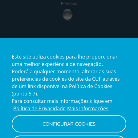
Prémios
award4
Certificações
Este site utiliza cookies para lhe proporcionar
certification2
certification3
uma melhor experiência de navegação.
Poderá a qualquer momento, alterar as suas
preferências de cookies do site da CUF através
de um link disponível na Política de Cookies
(ponto 5.7).
Reclamações e Elogios
Para consultar mais informações clique em
Reclamações
Política de Privacidade
Mais Informações
e
elogios
CONFIGURAR COOKIES
Política de Privacidade e Cookies