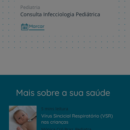
Pediatria
Consulta Infecciologia Pediátrica
Marcar
Mais sobre a sua saúde
5 mins leitura
Vírus Sincicial Respiratório (VSR)
nas crianças
Mónica Cró Braz
Pediatra