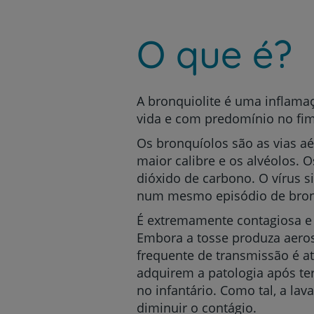
um
leitor
de
O que é?
tela;
Pressione
Control-
F10
para
A bronquiolite é uma inflamaç
abrir
vida e com predomínio no fim
um
menu
Os bronquíolos são as vias a
de
maior calibre e os alvéolos. 
acessibilidade.
dióxido de carbono. O vírus s
num mesmo episódio de bronqu
É extremamente contagiosa e 
Embora a tosse produza aeros
frequente de transmissão é a
adquirem a patologia após te
no infantário. Como tal, a l
diminuir o contágio.