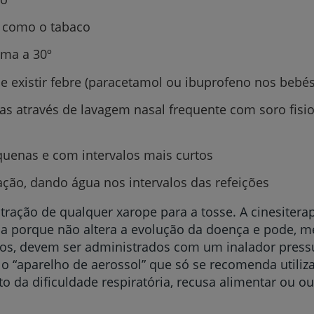
My CUF
s, como o tabaco
ama a 30º
Clientes e acompanhantes
 se existir febre (paracetamol ou ibuprofeno nos beb
CUF Academic Center
eas através de lavagem nasal frequente com soro fisi
Para profissionais
quenas e com intervalos mais curtos
Sobre nós
ção, dando água nos intervalos das refeições
Contacte-nos
tração de qualquer xarope para a tosse. A cinesiterap
da porque não altera a evolução da doença e pode, m
itos, devem ser administrados com um inalador pres
 “aparelho de aerossol” que só se recomenda utiliza
to da dificuldade respiratória, recusa alimentar ou o