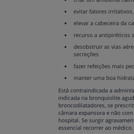
evitar fatores irritativo
elevar a cabeceira da c
recurso a antipiréticos
desobstruir as vias aér
secreções
fazer refeições mais pe
manter uma boa hidrata
Está contraindicada a adminis
indicada na bronquiolite agu
broncodilatadores, se prescr
câmara expansora e não com o
hospital. Se surgir agravamen
essencial recorrer ao médico.