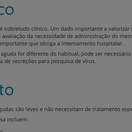
co
 é sobretudo
clínico. Um dado importante a valorizar
Prevenção e bem-esta
a avaliação da necessidade de administração do mes
importante que obriga a internamento hospitalar.
 aguda for diferente do habitual, pode ser necessário
ta de secreções para pesquisa de vírus.
Grandes Áreas da Saú
to
Serviços CUF
gudas são leves e não necessitam de tratamento espe
sa incluem:
Plano +CUF
mo