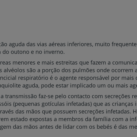
ão aguda das vias aéreas inferiores, muito frequent
 do outono e no inverno.
éreas menores e mais estreitas que fazem a comunic
Os alvéolos são a porção dos pulmões onde ocorrem a
incicial respiratório é o agente responsável por mais
iolite aguda, pode estar implicado um ou mais age
a transmissão faz-se pelo contacto com secreções re
sóis (pequenas gotículas infetadas) que as crianças
través das mãos que possuem secreções infetadas. H
rem estado expostas a membros da família com a inf
avagem das mãos antes de lidar com os bebés é das m