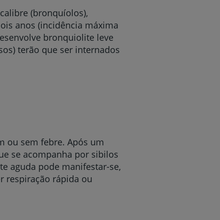
alibre (bronquíolos),
dois anos (incidência máxima
desenvolve bronquiolite leve
os) terão que ser internados
com ou sem febre. Após um
 que se acompanha por sibilos
lite aguda pode manifestar-se,
er respiração rápida ou