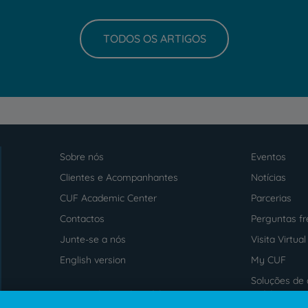
TODOS OS ARTIGOS
Sobre nós
Eventos
Menu
footer
Clientes e Acompanhantes
Notícias
CUF Academic Center
Parcerias
Contactos
Perguntas f
Junte-se a nós
Visita Virtual
English version
My CUF
Soluções de 
Intermediação de Crédito
saúde