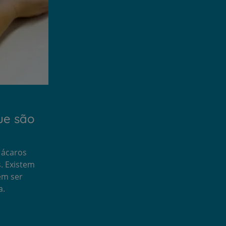
que são
 ácaros
. Existem
em ser
a.