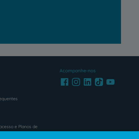
Acompanhe-nos
Facebook
LinkedIn
Youtube
Instagram
TikTok
requentes
acesso e Planos de