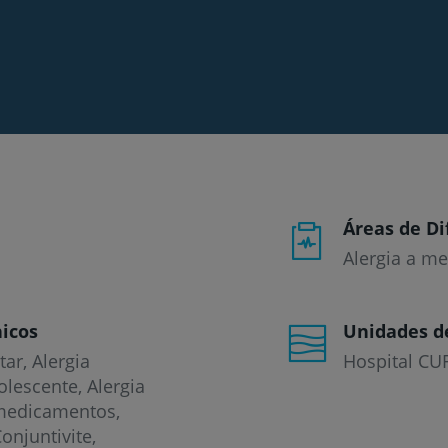
Áreas de Di
Alergia a m
icos
Unidades d
tar
Alergia
Hospital CU
dolescente
Alergia
 medicamentos
onjuntivite