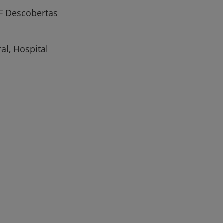
F Descobertas
al, Hospital
r
de