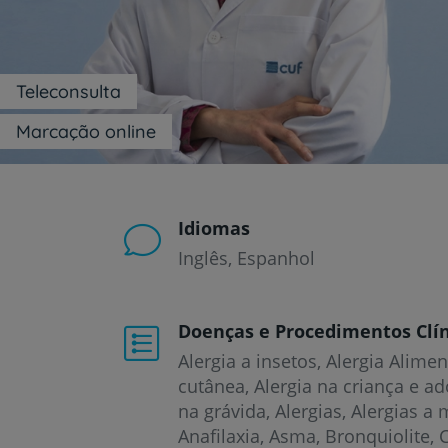
um
leitor
de
tela;
Pressione
Teleconsulta
Control-
F10
Marcação online
para
abrir
um
menu
de
Idiomas
acessibilidade.
Inglês
Espanhol
Doenças e Procedimentos Clín
Alergia a insetos
Alergia Alimen
cutânea
Alergia na criança e a
na grávida
Alergias
Alergias a
Anafilaxia
Asma
Bronquiolite
C