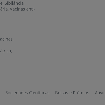
te
Sibilância
cária
Vacinas anti-
Vacinas
átrica
Sociedades Científicas
Bolsas e Prémios
Ativi