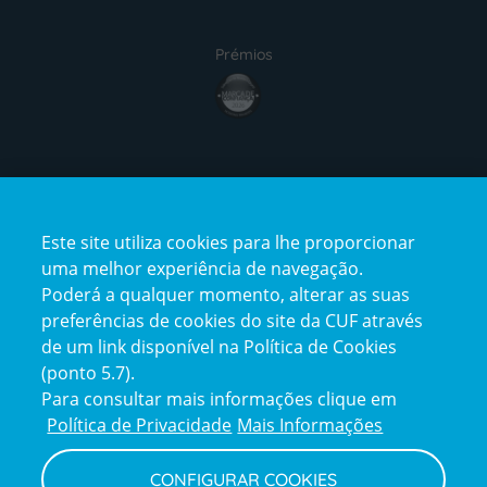
Prémios
award4
Certificações
Este site utiliza cookies para lhe proporcionar
certification2
certification3
uma melhor experiência de navegação.
Poderá a qualquer momento, alterar as suas
preferências de cookies do site da CUF através
de um link disponível na Política de Cookies
(ponto 5.7).
Reclamações e Elogios
Para consultar mais informações clique em
Reclamações
Política de Privacidade
Mais Informações
e
elogios
CONFIGURAR COOKIES