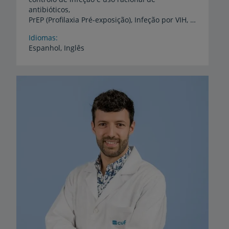
antibióticos,
PrEP (Profilaxia Pré-exposição), Infeção por VIH, Infeção em Imunomodulação - avaliação de risco de infeção, Hepatites víricas, Medicina Tropical, Medicina do viajante, Tuberculose, Zoonoses, Infeções sexualmente transmissíveis, Infeções associadas aos cuidados de saúde, Controlo de infeção hospitalar
Idiomas
Espanhol,
Inglês