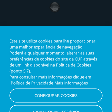
award4
Certificações
Este site utiliza cookies para lhe proporcionar
certification2
certification3
uma melhor experiência de navegação.
Poderá a qualquer momento, alterar as suas
preferências de cookies do site da CUF através
de um link disponível na Política de Cookies
(ponto 5.7).
Reclamações e Elogios
Para consultar mais informações clique em
Reclamações
Política de Privacidade
Mais Informações
e
elogios
CONFIGURAR COOKIES
Política de Privacidade e Cookies
Terms
Configurar Cookies
Termos e Condições