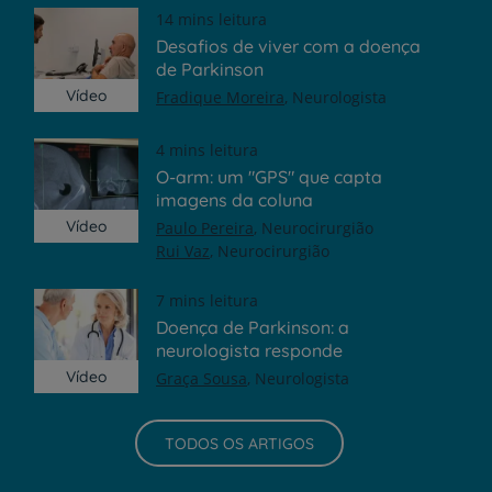
14 mins leitura
Desafios de viver com a doença
de Parkinson
Vídeo
Fradique Moreira
Neurologista
4 mins leitura
O-arm: um "GPS" que capta
imagens da coluna
Vídeo
Paulo Pereira
Neurocirurgião
Rui Vaz
Neurocirurgião
7 mins leitura
Doença de Parkinson: a
neurologista responde
Vídeo
Graça Sousa
Neurologista
TODOS OS ARTIGOS