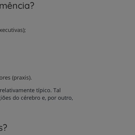
emência?
ecutivas);
res (praxis).
elativamente típico. Tal
ões do cérebro e, por outro,
s?