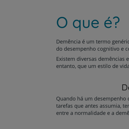
um
leitor
de
O que é?
tela;
Pressione
Control-
F10
para
Demência é um termo genérico
abrir
do desempenho cognitivo e c
um
menu
Existem diversas demências e 
de
entanto, que um estilo de vid
acessibilidade.
D
Quando há um desempenho cogn
tarefas que antes assumia, te
entre a normalidade e a demê