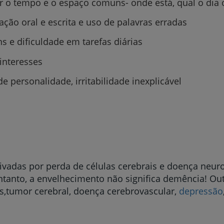
r o tempo e o espaço comuns- onde está, qual o dia 
My CUF
ção oral e escrita e uso de palavras erradas
Clientes e acompanhantes
 e dificuldade em tarefas diárias
 interesses
CUF Academic Center
e personalidade, irritabilidade inexplicável
Para profissionais
Sobre nós
Contacte-nos
vadas por perda de células cerebrais e doença neu
ntanto, a envelhecimento não significa demência! O
s,tumor cerebral, doença cerebrovascular,
depressão