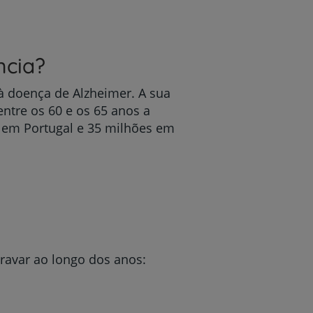
ncia?
r
à doença de Alzheimer. A sua
ntre os 60 e os 65 anos a
s em Portugal e 35 milhões em
de
avar ao longo dos anos: