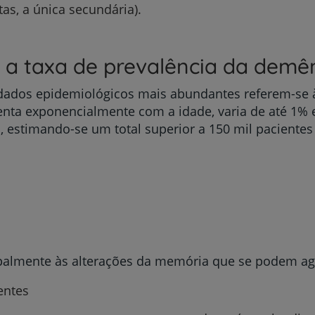
as, a única secundária).
 a taxa de prevalência da demê
Prevenção e bem-esta
 dados epidemiológicos mais abundantes referem-se 
nta exponencialmente com a idade, varia de até 1% e
 estimando-se um total superior a 150 mil paciente
Grandes Áreas da Saú
Serviços CUF
palmente às alterações da memória que se podem agr
entes
Plano +CUF