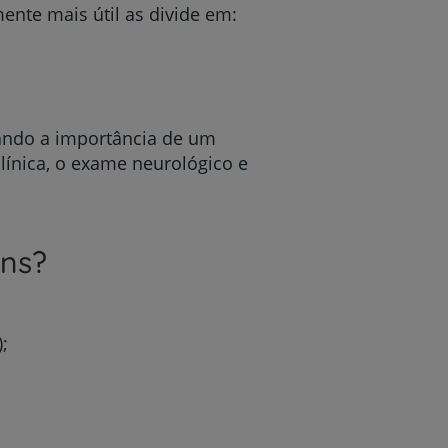
ente mais útil as divide em:
hando a importância de um
clínica, o exame neurológico e
uns?
;