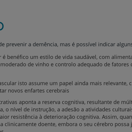
o
e prevenir a demência, mas é possível indicar algun
é benéfico um estilo de vida saudável, com alimenta
 moderado de vinho e controlo adequado de fatores d
scular isto assume um papel ainda mais relevante, 
tar novos enfartes cerebrais
rativas aponta a reserva cognitiva, resultante de múl
a, o nível de instrução, a adesão a atividades culturai
or resistência à deterioração cognitiva. Assim, qua
ca clinicamente doente, embora o seu cérebro possa já
os