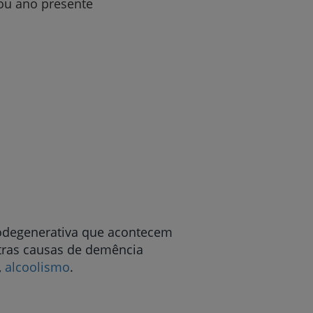
ou ano presente
rodegenerativa que acontecem
utras causas de demência
,
alcoolismo
.