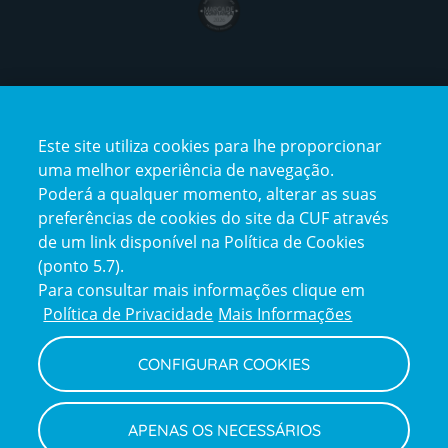
Certificações
Este site utiliza cookies para lhe proporcionar
certification2
certification3
uma melhor experiência de navegação.
Poderá a qualquer momento, alterar as suas
preferências de cookies do site da CUF através
de um link disponível na Política de Cookies
(ponto 5.7).
Reclamações e Elogios
Para consultar mais informações clique em
Reclamações
Política de Privacidade
Mais Informações
e
elogios
CONFIGURAR COOKIES
Política de Privacidade e Cookies
Terms
Configurar Cookies
Termos e Condições
APENAS OS NECESSÁRIOS
and
Declaração de Acessibilidade
Privacy