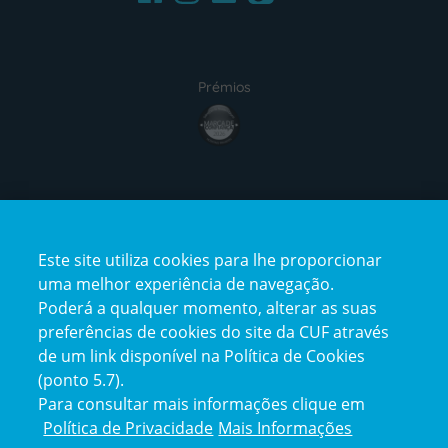
Prémios
award4
Certificações
Este site utiliza cookies para lhe proporcionar
certification2
certification3
uma melhor experiência de navegação.
Poderá a qualquer momento, alterar as suas
preferências de cookies do site da CUF através
de um link disponível na Política de Cookies
(ponto 5.7).
Reclamações e Elogios
Para consultar mais informações clique em
Reclamações
Política de Privacidade
Mais Informações
e