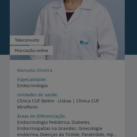
Teleconsulta
Marcação online
Manuela Oliveira
Especialidade
Endocrinologia
Unidades de saúde
Clínica
CUF
Belém
-
Lisboa
|
Clínica
CUF
Miraflores
Áreas de Diferenciação
Endocrinologia Pediátrica, Diabetes,
Endocrinopatias na Gravidez, Ginecologia
endócrina, Doenças da Tiróide, Paratiróide, Hipófise e Supra-renal. Obesidade - Avaliação multidisciplinar - Terapêutica cirúrgica.