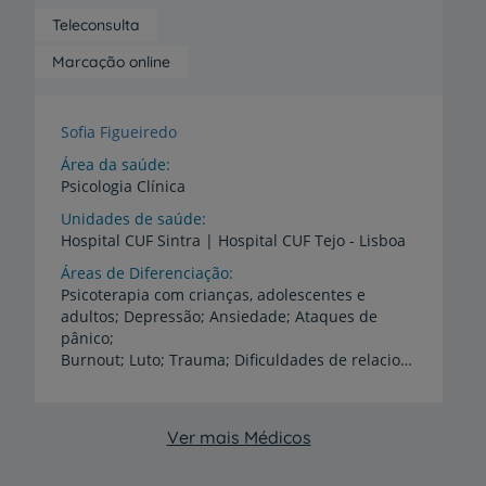
Teleconsulta
Marcação online
Sofia Figueiredo
Área da saúde
Psicologia Clínica
Unidades de saúde
Hospital
CUF
Sintra
|
Hospital
CUF
Tejo
-
Lisboa
Áreas de Diferenciação
Psicoterapia com crianças, adolescentes e
adultos; Depressão; Ansiedade; Ataques de
pânico;
Burnout; Luto; Trauma; Dificuldades de relacionamento; Irrequietude da criança (déficit de atenção, hiperatividade); Perturbações do comportamento alimentar (anorexia nervosa, bulimia, obesidade); Pré-concepção, gravidez e pós-parto (depressão / ansiedade); Apoio psicológico na infertilidade; Dificuldades na relação mãe-bebé
Ver mais Médicos