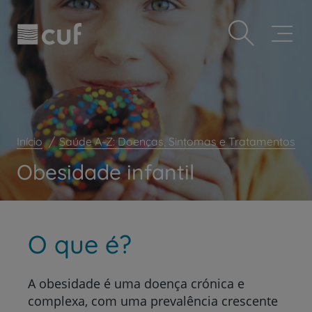
Observação:
Passar
Prevenção e bem-estar
este
para
site
o
Grandes Áreas da Saúde
inclui
conteúdo
um
principal
Serviços CUF
sistema
de
Plano +CUF
acessibilidade.
My CUF
Início
Saúde A-Z: Doenças, Sintomas e Tratamentos
Clientes e acompanhantes
Obesidade infantil
CUF Academic Center
Para profissionais
Sobre nós
O que é?
Contacte-nos
A obesidade é uma doença crónica e
complexa, com uma prevalência crescente