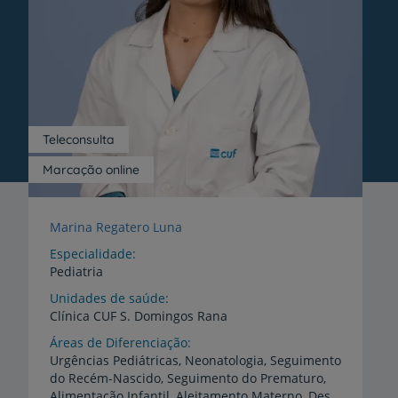
Teleconsulta
Marcação online
Marina Regatero Luna
Especialidade
Pediatria
Unidades de saúde
Clínica
CUF
S.
Domingos
Rana
Áreas de Diferenciação
Urgências Pediátricas, Neonatologia, Seguimento
do Recém-Nascido, Seguimento do Prematuro,
Alimentação Infantil, Aleitamento Materno, Desenvolvimento e Comportamento Infantil, Sono na Criança, Infeções Pediátricas, Asma e Patologia Respiratória Pediátrica, Dermatologia Pediátrica, Saúde do Adolescente, Cuidados Intensivos Pediátricos e Neonatais