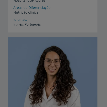
Hospital
CUF
Açores
Áreas de Diferenciação
Nutrição
clínica
Idiomas
Inglês,
Português