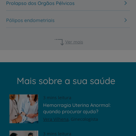
Prolapso dos Orgãos Pélvicos
Pólipos endometriais
Ver mais
Mais sobre a sua saúde
3 mins leitura
Hemorragia Uterina Anormal:
quando procurar ajuda?
Vera Vilhena
Ginecologista
3 mins leitura