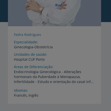
Fedra Rodrigues
Especialidade
Ginecologia-Obstetrícia
Unidades de saúde
Hospital
CUF
Porto
Áreas de Diferenciação
Endocrinologia Ginecológica - Alterações
hormonais da Puberdade à Menopausa,
Infertilidade - Estudo e orientação do casal infértil, Medicina materno-fetal - Vigilância da gravidez e Parto, Patologia do trato genital inferior - HPV e alterações no exame citológico (Papanicolau), Ginecologia Regenerativa, Funcional e Estética, Cirurgia minimamente invasiva - Laparoscopia e Histeroscopia
Idiomas
Francês,
Inglês