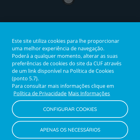
Certificações
Este site utiliza cookies para lhe proporcionar
certification2
certification3
uma melhor experiência de navegação.
Poderá a qualquer momento, alterar as suas
preferências de cookies do site da CUF através
de um link disponível na Política de Cookies
(ponto 5.7).
Reclamações e Elogios
Para consultar mais informações clique em
Reclamações
Política de Privacidade
Mais Informações
e
elogios
CONFIGURAR COOKIES
Política de Privacidade e Cookies
Terms
Configurar Cookies
Termos e Condições
APENAS OS NECESSÁRIOS
and
Declaração de Acessibilidade
Privacy
Canal de Denúncias
Informações legais